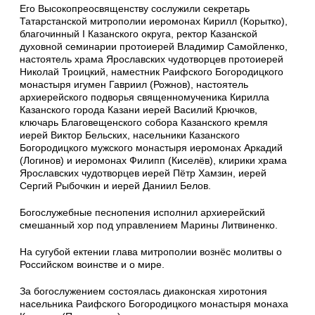
Его Высокопреосвященству сослужили секретарь
Татарстанской митрополии иеромонах Кирилл (Корытко),
благочинный I Казанского округа, ректор Казанской
духовной семинарии протоиерей Владимир Самойленко,
настоятель храма Ярославских чудотворцев протоиерей
Николай Троицкий, наместник Раифского Богородицкого
монастыря игумен Гавриил (Рожнов), настоятель
архиерейского подворья священномученика Кирилла
Казанского города Казани иерей Василий Крючков,
ключарь Благовещенского собора Казанского кремля
иерей Виктор Бельских, насельники Казанского
Богородицкого мужского монастыря иеромонах Аркадий
(Логинов) и иеромонах Филипп (Киселёв), клирики храма
Ярославских чудотворцев иерей Пётр Хамзин, иерей
Сергий Рыбочкин и иерей Даниил Белов.
Богослужебные песнопения исполнил архиерейский
смешанный хор под управлением Марины Литвиненко.
На сугубой ектении глава митрополии вознёс молитвы о
Российском воинстве и о мире.
За богослужением состоялась диаконская хиротония
насельника Раифского Богородицкого монастыря монаха