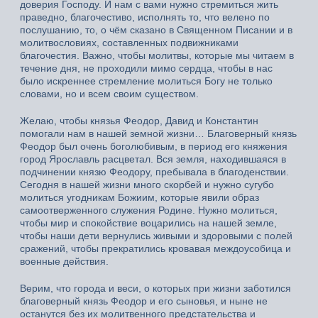
доверия Господу. И нам с вами нужно стремиться жить
праведно, благочестиво, исполнять то, что велено по
послушанию, то, о чём сказано в Священном Писании и в
молитвословиях, составленных подвижниками
благочестия. Важно, чтобы молитвы, которые мы читаем в
течение дня, не проходили мимо сердца, чтобы в нас
было искреннее стремление молиться Богу не только
словами, но и всем своим существом.
Желаю, чтобы князья Феодор, Давид и Константин
помогали нам в нашей земной жизни… Благоверный князь
Феодор был очень боголюбивым, в период его княжения
город Ярославль расцветал. Вся земля, находившаяся в
подчинении князю Феодору, пребывала в благоденствии.
Сегодня в нашей жизни много скорбей и нужно сугубо
молиться угодникам Божиим, которые явили образ
самоотверженного служения Родине. Нужно молиться,
чтобы мир и спокойствие воцарились на нашей земле,
чтобы наши дети вернулись живыми и здоровыми с полей
сражений, чтобы прекратились кровавая междоусобица и
военные действия.
Верим, что города и веси, о которых при жизни заботился
благоверный князь Феодор и его сыновья, и ныне не
останутся без их молитвенного предстательства и