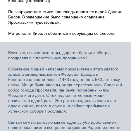
Кронида (Полежаева).
По запричастном стихе проповедь произнёс иерей Даниил
Белов. В завершение было совершено славление
Ярославским чудотворцам.
Митрополит Кирилл обратился к верующим со словом:
Всех вас, всечестные отцы, дорогие братья и сёстры,
поздравляю с престольным праздником!
Обретение мощей небесных покровителей этого святого
храма благоверных князей Феодора, Давида и
Константина состоялось в 1463 году, то есть 560 лет тому
назад. Мощи были явлены, когда перестраивали Спасский
собор города Ярославля, где были погребены князь
Феодор и его дети. С тех пор их нетленные мощи
почивают в одной раке. Эта рака находилась сначала в
одном храме, потом в другом, а сейчас пребывает в
Успенском соборе Ярославля.
Святая семья, которую мы сегодня сугубо прославляем,
являет нам пример всецелого служения Родине и полного