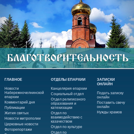
ГЛАВНОЕ
ОТДЕЛЫ ЕПАРХИИ
ЗАПИСКИ
ОНЛАЙН
Новости
Канцелярия епархии
Набережночелнинской
Подать записку
Социальный отдел
епархии
онлайн
Отдел религиозного
Комментарий дня
Поставить свечу
образования и
онлайн
Публикации
катехизации
Нужды храмов
Жития святых
Отдел по
взаимодействию с
Новости митрополии
казачеством
Церковные новости
Отдел по культуре
Фоторепортажи
Отдел по