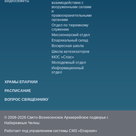
Видеосюжеты
взаимодействию с
вооруженными силами
и
правоохранительными
органами
Отдел по тюремному
служению
Миссионерский отдел
Епархиальный склад
Воскресная школа
Школа катехизаторов
КЮС «Спас»
Молодежный отдел
Информационный
отдел
ХРАМЫ ЕПАРХИИ
РАСПИСАНИЕ
ВОПРОС СВЯЩЕННИКУ
© 2008-2026 Свято-Вознесенское Архиерейское подворье г.
Набережные Челны.
Работает под управлением системы
CMS «Епархия»