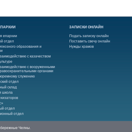
ЕПАРХИИ
ЗАПИСКИ ОНЛАЙН
я епархии
Подать записку онлайн
й отдел
Поставить свечу онлайн
игиозного образования и
Нужды храмов
ии
взаимодействию с казачеством
ультуре
взаимодействию с вооруженными
правоохранительными органами
тюремному служению
ский отдел
ный склад
я школа
ехизаторов
с»
ый отдел
ионный отдел
Набережные Челны.