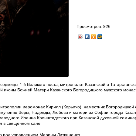
Просмотров:
926
 седмицы 4-й Великого поста, митрополит Казанский и Татарстанск
й иконы Божией Матери Казанского Богородицкого мужского монас
итрополии иеромонах Кирилл (Корытко), наместник Богородицкой 
х мучениц Веры, Надежды, Любови и матери их Софии города Каза
раведного Иоанна Кронштадтского при Казанской духовной семина
я в священном сане.
р под управлением Марины Литвиненко.