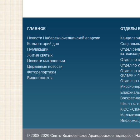
ГЛАВНОЕ
ОТДЕЛЫ 
Новости Набережночелнинской епархии
Канцеляри
Комментарий дня
Социальны
Публикации
Отдел рел
катехизац
Жития святых
Отдел по 
Новости митрополии
Отдел по к
Церковные новости
Отдел по 
Фоторепортажи
силами и 
Видеосюжеты
Отдел по 
Миссионер
Епархиаль
Воскресна
Школа кат
КЮС «Спа
Молодежн
Информац
© 2008-2026 Свято-Вознесенское Архиерейское подворье г. 