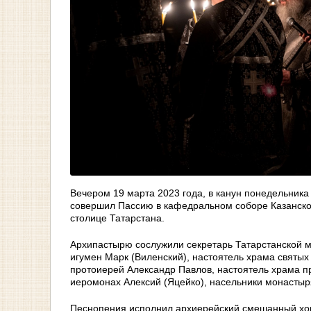
Вечером 19 марта 2023 года, в канун понедельника
совершил Пассию в кафедральном соборе Казанско
столице Татарстана.
Архипастырю сослужили секретарь Татарстанской м
игумен Марк (Виленский), настоятель храма святы
протоиерей Александр Павлов, настоятель храма п
иеромонах Алексий (Яцейко), насельники монастыр
Песнопения исполнил архиерейский смешанный хо