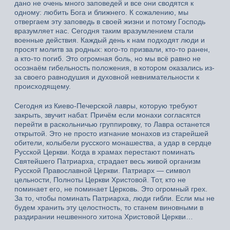
дано не очень много заповедей и все они сводятся к
одному: любить Бога и ближнего. К сожалению, мы
отвергаем эту заповедь в своей жизни и потому Господь
вразумляет нас. Сегодня таким вразумлением стали
военные действия. Каждый день к нам подходят люди и
просят молитв за родных: кого-то призвали, кто-то ранен,
а кто-то погиб. Это огромная боль, но мы всё равно не
осознаём гибельность положения, в котором оказались из-
за своего равнодушия и духовной невнимательности к
происходящему.
Сегодня из Киево-Печерской лавры, которую требуют
закрыть, звучит набат. Причём если монахи согласятся
перейти в раскольничью группировку, то Лавра останется
открытой. Это не просто изгнание монахов из старейшей
обители, колыбели русского монашества, а удар в сердце
Русской Церкви. Когда в храмах перестают поминать
Святейшего Патриарха, страдает весь живой организм
Русской Православной Церкви. Патриарх — символ
цельности, Полноты Церкви Христовой. Тот, кто не
поминает его, не поминает Церковь. Это огромный грех.
За то, чтобы поминать Патриарха, люди гибли. Если мы не
будем хранить эту целостность, то станем виновными в
раздирании нешвенного хитона Христовой Церкви…