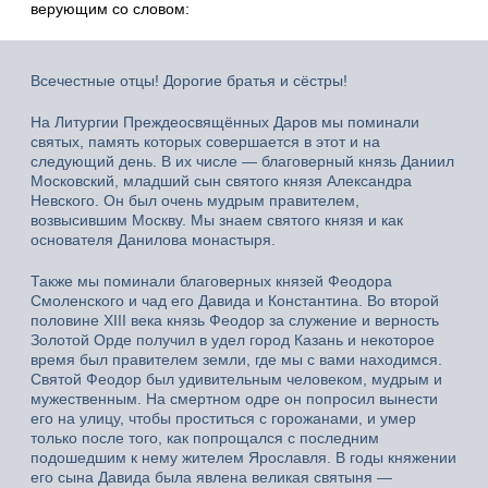
верующим со словом:
Всечестные отцы! Дорогие братья и сёстры!
На Литургии Преждеосвящённых Даров мы поминали
святых, память которых совершается в этот и на
следующий день. В их числе — благоверный князь Даниил
Московский, младший сын святого князя Александра
Невского. Он был очень мудрым правителем,
возвысившим Москву. Мы знаем святого князя и как
основателя Данилова монастыря.
Также мы поминали благоверных князей Феодора
Смоленского и чад его Давида и Константина. Во второй
половине XIII века князь Феодор за служение и верность
Золотой Орде получил в удел город Казань и некоторое
время был правителем земли, где мы с вами находимся.
Святой Феодор был удивительным человеком, мудрым и
мужественным. На смертном одре он попросил вынести
его на улицу, чтобы проститься с горожанами, и умер
только после того, как попрощался с последним
подошедшим к нему жителем Ярославля. В годы княжении
его сына Давида была явлена великая святыня —