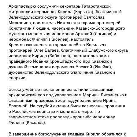
Архипастырю сослужили секретарь Татарстанской
митрополии иеромонах Кирилл (Корытко), благочинный
Зеленодольского округа протоиерей Святослав
Мирганиев, настоятель Никольского храма протоиерей
Константин Люкшин, насельники Казанско-Богородицкого
мужского монастыря иеромонах Аркадий (Логинов) и
иеромонах Филипп (Киселёв), настоятель
Крестовоздвиженского храма посёлка Васильево
протоиерей Олег Батаев, благочинный Елабужского округа
иеромонах Кирилл (Забавнов), настоятель храма
праведного Иоанна Кронштадтского при Казанской
духовной семинарии иеромонах Алексий (Яцейко),
духовенство Зеленодольского благочиния Казанской
епархии.
Богослужебные песнопения исполнили смешанный
архиерейский хор под управлением Марины Литвиненко и
смешанный приходской хор под управлением Ирины
Брагиной. На сугубой ектении были вознесены прошения
о Российском воинстве и молитва о мире. По
запричастном стихе проповедь произнёс иеромонах
Филипп (Киселёв).
В завершение богослужения владыка Кирилл обратился к