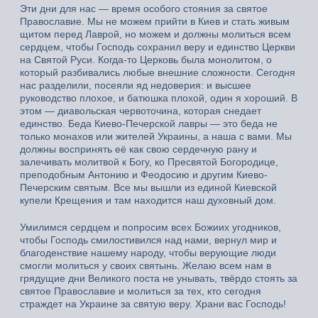
Эти дни для нас — время особого стояния за святое
Православие. Мы не можем прийти в Киев и стать живым
щитом перед Лаврой, но можем и должны молиться всем
сердцем, чтобы Господь сохранил веру и единство Церкви
на Святой Руси. Когда-то Церковь была монолитом, о
который разбивались любые внешние сложности. Сегодня
нас разделили, посеяли яд недоверия: и высшее
руководство плохое, и батюшка плохой, один я хороший. В
этом — диавольская червоточина, которая снедает
единство. Беда Киево-Печерской лавры — это беда не
только монахов или жителей Украины, а наша с вами. Мы
должны воспринять её как свою сердечную рану и
залечивать молитвой к Богу, ко Пресвятой Богородице,
преподобным Антонию и Феодосию и другим Киево-
Печерским святым. Все мы вышли из единой Киевской
купели Крещения и там находится наш духовный дом.
Умилимся сердцем и попросим всех Божиих угодников,
чтобы Господь смилостивился над нами, вернул мир и
благоденствие нашему народу, чтобы верующие люди
смогли молиться у своих святынь. Желаю всем нам в
грядущие дни Великого поста не унывать, твёрдо стоять за
святое Православие и молиться за тех, кто сегодня
страждет на Украине за святую веру. Храни вас Господь!