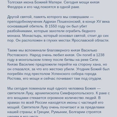
Толгская икона Божией Матери. Сегодня мощи князя
Феодора и его чад покоятся в одной раке.
Другой святой, память которого мы совершаем —
преподобномученик Адриан Пошехонский, в конце XV века
основавший обитель. В 1550 году он был убит
разбойниками, которые захотели ограбить бедного
монаха. Монастырь, который основал святой, стоит до сих
пор. Он расположен в глухих местах Ярославской области.
Также мы вспоминали благоверного князя Василько
Ростовского. Народ очень любил князя. Он погиб в 1238
году в монгольском плену после битвы на реке Сити.
Князю Василию предложили перейти на сторону хана, но
он отказался, за что его жестоко убили. Угодник Божий был
погребён под престолом Успенского собора города
Ростова, его мощи и сейчас почивают там под спудом.
Мы сегодня поминали ещё одного человека Божия —
святителя Луку, архиепископа Симферопольского. К раке с
его мощами стекается огромное количество людей. В
храмах по всей России находятся иконы с частицей его
мощей. Святителя Луку очень почитают и за пределами
нашей страны; в Греции, Румынии, Болгарии строятся
церкви в его честь.