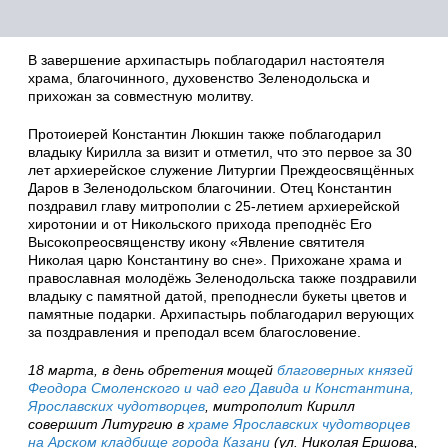
В завершение архипастырь поблагодарил настоятеля
храма, благочинного, духовенство Зеленодольска и
прихожан за совместную молитву.
Протоиерей Константин Люкшин также поблагодарил
владыку Кирилла за визит и отметил, что это первое за 30
лет архиерейское служение Литургии Преждеосвящённых
Даров в Зеленодольском благочинии. Отец Константин
поздравил главу митрополии с 25-летием архиерейской
хиротонии и от Никольского прихода преподнёс Его
Высокопреосвященству икону «Явление святителя
Николая царю Константину во сне». Прихожане храма и
православная молодёжь Зеленодольска также поздравили
владыку с памятной датой, преподнесли букеты цветов и
памятные подарки. Архипастырь поблагодарил верующих
за поздравления и преподал всем благословение.
18 марта, в день обретения мощей
благоверных князей
Феодора Смоленского и чад его Давида и Константина,
Ярославских чудотворцев
, митрополит Кирилл
совершит Литургию в
храме Ярославских чудотворцев
на Арском кладбище города Казани
(ул. Николая Ершова,