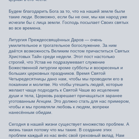
Будем благодарить Бога за то, что на нашей земле были
такие люди. Возможно, если бы не они, мы как народ уже
исчезли бы с лица земли. Господь посылает Своих святых
во все времена.
Литургия Преждеосвящённых Даров — очень
умилительное и трогательное богослужение. За ним
даётся возможность Великим постом причаститься Святых
Христовых Тайн среди недели. Этот пост настолько
строгий, что Устав не подразумевает служение
Божественной литургии кроме субботы и воскресенья и
больших церковных праздников. Время Святой
Четыредесятницы дано нам, чтобы мы проводили его в
покаянии и молитве. Но чтобы утешить людей, которые
желают чаще подходить к Святой Чаше во исцеление
души и тела, Церковь разрешает причащаться заранее
уготованным Агнцем. Это должно стать для нас примером,
чтобы и мы проявляли любовь к людям, вопреки
нанесённым обидам.
Сегодня в нашей жизни существует множество проблем. А
жизнь такая потому что мы такие. В создание этих
проблем каждый из нас внёс свой греховный вклад. Нам