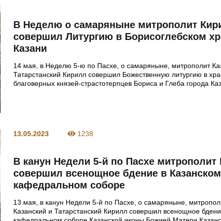
В Неделю о самаряныне митрополит Кир
совершил Литургию в Борисоглебском х
Казани
14 мая, в Неделю 5-ю по Пасхе, о самаряныне, митрополит Ка
Татарстанский Кирилл совершил Божественную литургию в хр
благоверных князей-страстотерпцев Бориса и Глеба города Ка
13.05.2023
1238
В канун Недели 5-й по Пасхе митрополит
совершил всенощное бдение в Казанско
кафедральном соборе
13 мая, в канун Недели 5-й по Пасхе, о самаряныне, митропол
Казанский и Татарстанский Кирилл совершил всенощное бдени
кафедральном соборе Казанской иконы Божией Матери Казанс