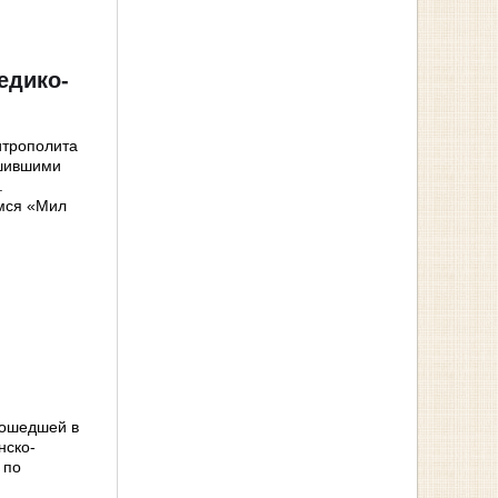
едико-
итрополита
ршившими
.
мся «Мил
изошедшей в
нско-
 по