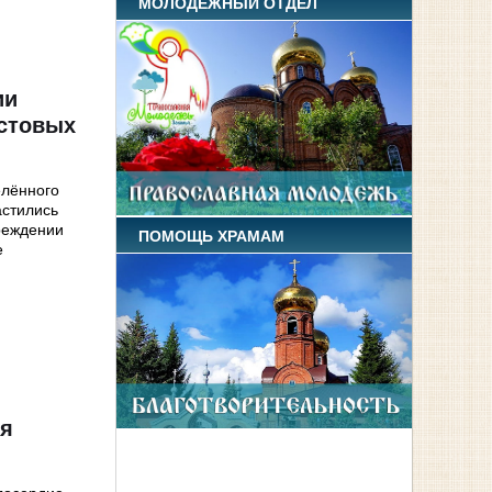
МОЛОДЕЖНЫЙ ОТДЕЛ
ии
стовых
елённого
астились
реждении
ПОМОЩЬ ХРАМАМ
е
ля