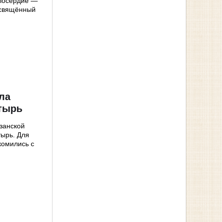
лосердие —
освящённый
ла
тырь
занской
тырь. Для
комились с