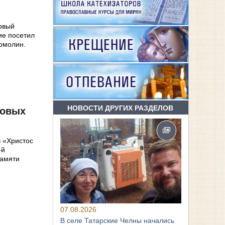
ервый
ие посетил
Ермолин.
НОВОСТИ ДРУГИХ РАЗДЕЛОВ
ровых
в «Христос
-й
памяти
07.08.2026
В селе Татарские Челны начались