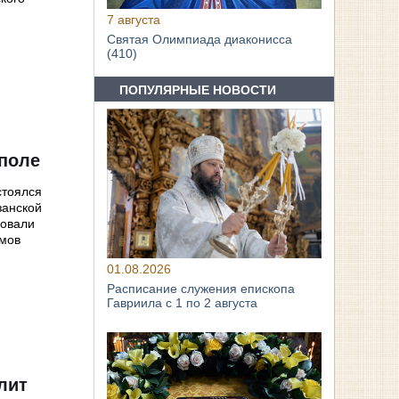
7 августа
Святая Олимпиада диаконисса
(410)
ПОПУЛЯРНЫЕ НОВОСТИ
поле
стоялся
занской
вовали
амов
01.08.2026
Расписание служения епископа
Гавриила с 1 по 2 августа
лит