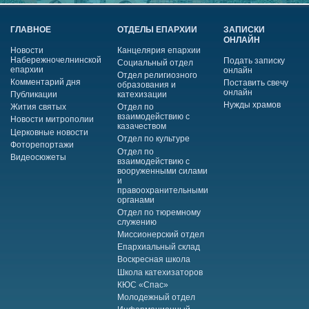
ГЛАВНОЕ
ОТДЕЛЫ ЕПАРХИИ
ЗАПИСКИ
ОНЛАЙН
Новости
Канцелярия епархии
Набережночелнинской
Подать записку
Социальный отдел
епархии
онлайн
Отдел религиозного
Комментарий дня
Поставить свечу
образования и
онлайн
Публикации
катехизации
Нужды храмов
Жития святых
Отдел по
взаимодействию с
Новости митрополии
казачеством
Церковные новости
Отдел по культуре
Фоторепортажи
Отдел по
Видеосюжеты
взаимодействию с
вооруженными силами
и
правоохранительными
органами
Отдел по тюремному
служению
Миссионерский отдел
Епархиальный склад
Воскресная школа
Школа катехизаторов
КЮС «Спас»
Молодежный отдел