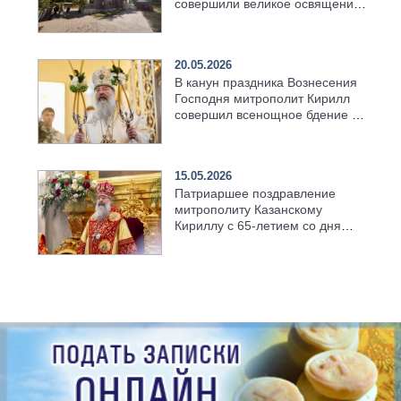
совершили великое освящение
возрождённого Троицкого
храма в селе Верхний Багряж
20.05.2026
В канун праздника Вознесения
Господня митрополит Кирилл
совершил всенощное бдение в
храме Казанской духовной
семинарии
15.05.2026
Патриаршее поздравление
митрополиту Казанскому
Кириллу с 65-летием со дня
рождения