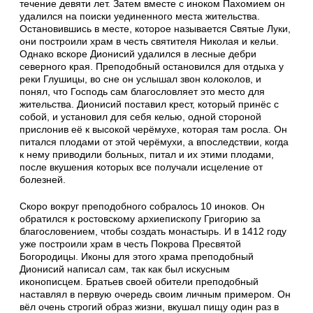
течение девяти лет. Затем вместе с иноком Пахомием он
удалился на поиски уединенного места жительства.
Остановившись в месте, которое называется Святые Луки,
они построили храм в честь святителя Николая и кельи.
Однако вскоре Дионисий удалился в лесные дебри
северного края. Преподобный остановился для отдыха у
реки Глушицы, во сне он услышал звон колоколов, и
понял, что Господь сам благословляет это место для
жительства. Дионисий поставил крест, который принёс с
собой, и установил для себя келью, одной стороной
прислонив её к высокой черёмухе, которая там росла. Он
питался плодами от этой черёмухи, а впоследствии, когда
к нему приводили больных, питал и их этими плодами,
после вкушения которых все получали исцеление от
болезней.
Скоро вокруг преподобного собралось 10 иноков. Он
обратился к ростовскому архиепископу Григорию за
благословением, чтобы создать монастырь. И в 1412 году
уже построили храм в честь Покрова Пресвятой
Богородицы. Иконы для этого храма преподобный
Дионисий написал сам, так как был искусным
иконописцем. Братьев своей обители преподобный
наставлял в первую очередь своим личным примером. Он
вёл очень строгий образ жизни, вкушал пищу один раз в