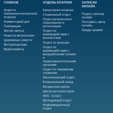
ГЛАВНОЕ
ОТДЕЛЫ ЕПАРХИИ
ЗАПИСКИ
ОНЛАЙН
Новости
Канцелярия епархии
Набережночелнинской
Подать записку
Социальный отдел
епархии
онлайн
Отдел религиозного
Комментарий дня
Поставить свечу
образования и
онлайн
Публикации
катехизации
Нужды храмов
Жития святых
Отдел по
взаимодействию с
Новости митрополии
казачеством
Церковные новости
Отдел по культуре
Фоторепортажи
Отдел по
Видеосюжеты
взаимодействию с
вооруженными силами
и
правоохранительными
органами
Отдел по тюремному
служению
Миссионерский отдел
Епархиальный склад
Воскресная школа
Школа катехизаторов
КЮС «Спас»
Молодежный отдел
Информационный
отдел