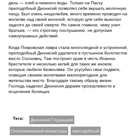
день — хлеб и немного воды. Только на Пасху
преподобный Дионисий позволял себе вкушать молочную
пищу. Был очень нищелюбив, много времени проводил на
молитве над своей могилой, которую для себя выкопал
задолго до своей смерти. Но самое главное, чему учил
братьев, — это строгому послушанию, не допуская
самоуправных действий.
Когда Покровская лавра стала многолюдной и устроенной,
преподобный Дионисий удалился в пустынное болотистое
место Сосновец. Там построил храм в честь Иоанна-
Крестителя и несколько келий для таких же иноков,
которые любили безмолвие. Он усугубил свои подвиги,
освещая своими молитвами малопригодное для
жительства место. Благодаря такому образу жизни.
Господь наделил Дионисия дарами прозорливости и
исцеления болящих.
Теги:
Дионисий Глушицкий
Спасокаменный монастырь
преподобный