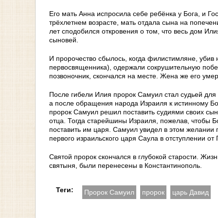
Его мать Анна испросила себе ребёнка у Бога, и Г
трёхлетнем возрасте, мать отдала сына на попечен
лет сподобился откровения о том, что весь дом Илия
сыновей.
И пророчество сбылось, когда филистимляне, убив н
первосвященника), одержали сокрушительную побед
позвоночник, скончался на месте. Жена же его уме
После гибели Илия пророк Самуил стал судьей для
а после обращения народа Израиля к истинному Бог
пророк Самуил решил поставить судиями своих сын
отца. Тогда старейшины Израиля, пожелав, чтобы Бо
поставить им царя. Самуил увидел в этом желании 
первого израильского царя Саула в отступлении от
Святой пророк скончался в глубокой старости. Жизн
святыня, были перенесены в Константинополь.
Теги:
Пророк Самуил
пророк
царь Давид