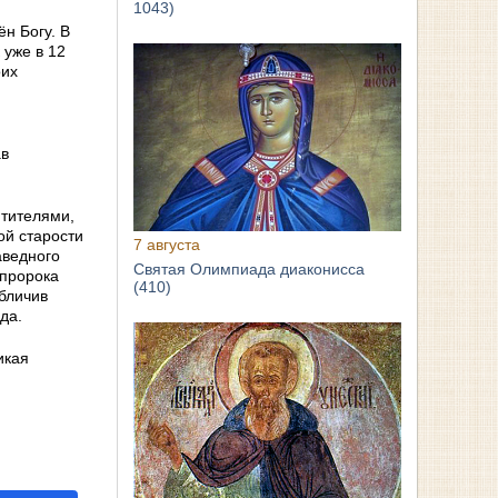
1043)
н Богу. В
 уже в 12
оих
ав
итителями,
ой старости
7 августа
аведного
Святая Олимпиада диаконисса
 пророка
(410)
Обличив
да.
икая