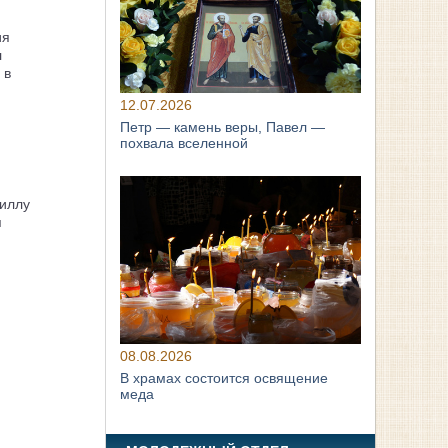
ия
л
 в
12.07.2026
Петр — камень веры, Павел —
похвала вселенной
иллу
я
08.08.2026
В храмах состоится освящение
меда