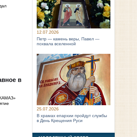
дал
12.07.2026
Петр — камень веры, Павел —
похвала вселенной
авное в
«КАМАЗ»
ятие
.
25.07.2026
В храмах епархии пройдут службы
в День Крещения Руси