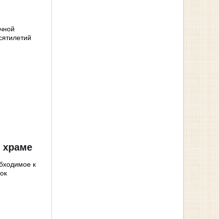
очной
есятилетий
 храме
обходимое к
ок