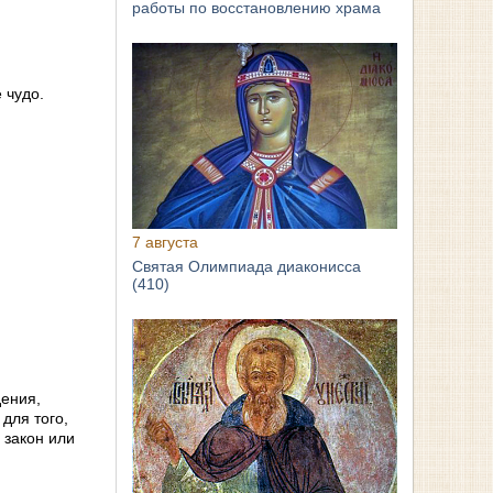
работы по восстановлению храма
 чудо.
7 августа
Святая Олимпиада диаконисса
(410)
дения,
для того,
 закон или