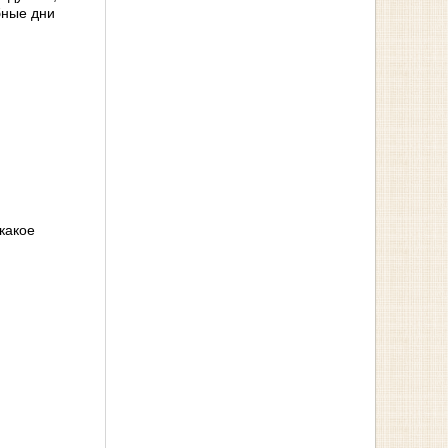
бные дни
какое