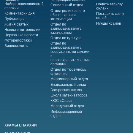
Набережночелнинской
Подать записку
Социальный отдел
епархии
онлайн
Отдел религиозного
Комментарий дня
Поставить свечу
образования и
онлайн
Публикации
катехизации
Нужды храмов
Жития святых
Отдел по
взаимодействию с
Новости митрополии
казачеством
Церковные новости
Отдел по культуре
Фоторепортажи
Отдел по
Видеосюжеты
взаимодействию с
вооруженными силами
и
правоохранительными
органами
Отдел по тюремному
служению
Миссионерский отдел
Епархиальный склад
Воскресная школа
Школа катехизаторов
КЮС «Спас»
Молодежный отдел
Информационный
отдел
ХРАМЫ ЕПАРХИИ