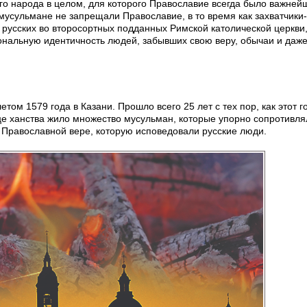
ого народа в целом, для которого Православие всегда было важней
усульмане не запрещали Православие, в то время как захватчики-
русских во второсортных подданных Римской католической церкви, 
ональную идентичность людей, забывших свою веру, обычаи и даж
етом 1579 года в Казани. Прошло всего 25 лет с тех пор, как этот 
це ханства жило множество мусульман, которые упорно сопротивля
 Православной вере, которую исповедовали русские люди.