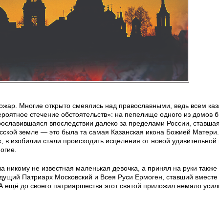
ожар. Многие открыто смеялись над православными, ведь всем каз
ероятное стечение обстоятельств»: на пепелище одного из домов 
рославившаяся впоследствии далеко за пределами России, ставша
сской земле — это была та самая Казанская икона Божией Матери.
, в изобилии стали происходить исцеления от новой удивительной
огие.
а никому не известная маленькая девочка, а принял на руки также
удущий Патриарх Московский и Всея Руси Ермоген, ставший вместе
А ещё до своего патриаршества этот святой приложил немало усил