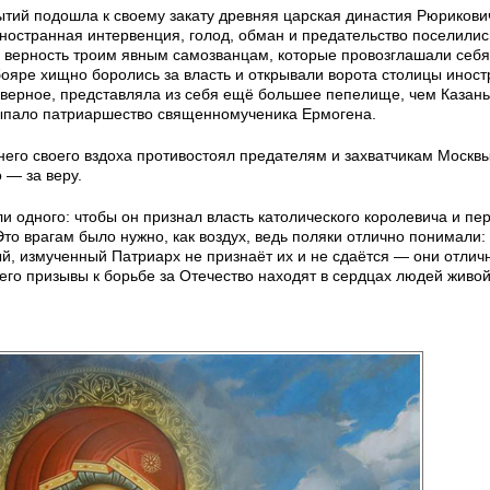
ытий подошла к своему закату древняя царская династия Рюрикови
ностранная интервенция, голод, обман и предательство поселилис
а верность троим явным самозванцам, которые провозглашали себ
яре хищно боролись за власть и открывали ворота столицы инос
аверное, представляла из себя ещё большее пепелище, чем Казань
 выпало патриаршество священномученика Ермогена.
него своего вздоха противостоял предателям и захватчикам Москв
о — за веру.
и одного: чтобы он признал власть католического королевича и пе
то врагам было нужно, как воздух, ведь поляки отлично понимали:
ый, измученный Патриарх не признаёт их и не сдаётся — они отлич
его призывы к борьбе за Отечество находят в сердцах людей живой