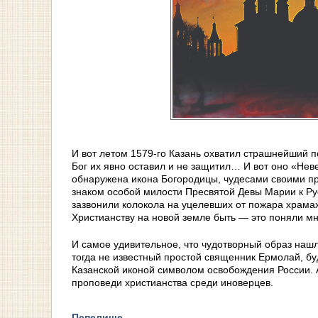
И вот летом 1579-го Казань охватил страшнейший п
Бог их явно оставил и не защитил… И вот оно «Нев
обнаружена икона Богородицы, чудесами своими п
знаком особой милости Пресвятой Девы Марии к Ру
зазвонили колокола на уцелевших от пожара храмах
Христианству на новой земле быть — это поняли мн
И самое удивительное, что чудотворный образ нашл
тогда не известный простой священник Ермолай, б
Казанской иконой символом освобождения России. 
проповеди христианства среди иноверцев.
Пепелище