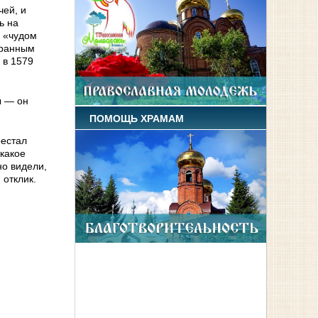
чей, и
ь на
я «чудом
транным
 в 1579
ы — он
ПОМОЩЬ ХРАМАМ
рестал
 какое
но видели,
 отклик.