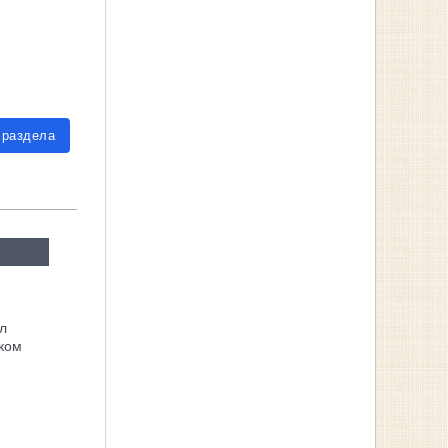
 раздела
л
ком