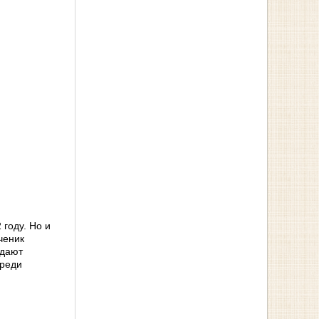
 году. Но и
ченик
ждают
среди