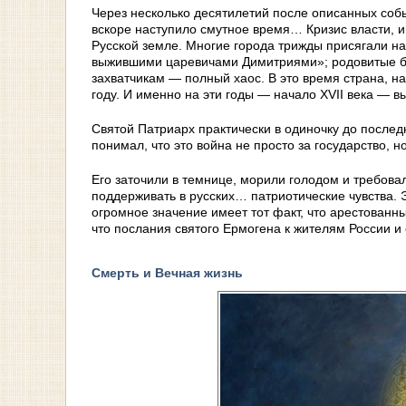
Через несколько десятилетий после описанных соб
вскоре наступило смутное время… Кризис власти, и
Русской земле. Многие города трижды присягали н
выжившими царевичами Димитриями»; родовитые бо
захватчикам — полный хаос. В это время страна, н
году. И именно на эти годы — начало XVII века —
Святой Патриарх практически в одиночку до послед
понимал, что это война не просто за государство, н
Его заточили в темнице, морили голодом и требовал
поддерживать в русских… патриотические чувства. Э
огромное значение имеет тот факт, что арестованн
что послания святого Ермогена к жителям России и 
Смерть и Вечная жизнь