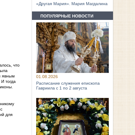
«Другая Мария». Мария Магдалина
ПОПУЛЯРНЫЕ НОВОСТИ
алось, что
была
я явным
01.08.2026
 И тогда
Расписание служения епископа
 иконы.
Гавриила с 1 по 2 августа
 никому
 с
ий для