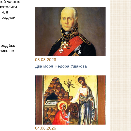
шей частью
католики
и, в
е родной
город был
лись не
05.08.2026
Два моря Фёдора Ушакова
04.08.2026