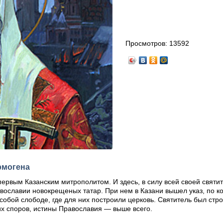
Просмотров:
13592
рмогена
первым Казанским митрополитом. И здесь, в силу всей своей святи
вославии новокрещеных татар. При нем в Казани вышел указ, по к
обой слободе, где для них построили церковь. Святитель был стро
их споров, истины Православия — выше всего.