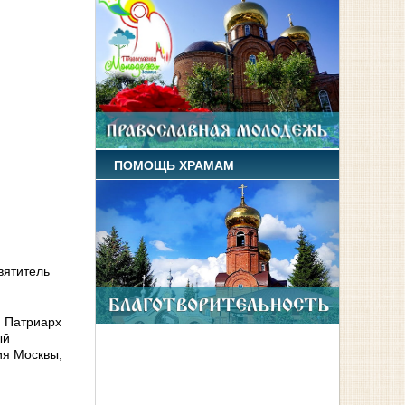
ПОМОЩЬ ХРАМАМ
вятитель
. Патриарх
ый
ия Москвы,