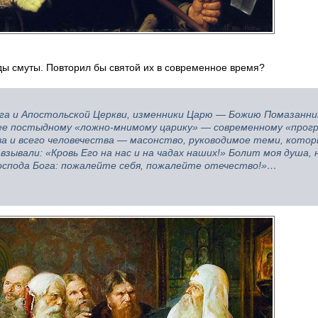
ы смуты. Повторил бы святой их в современное время?
ога и Апостольской Церкви, изменники Царю — Божию Помазанни
лее постыдному «ложно-мнимому царику» — современному «прогр
 и всего человечества — масонство, руководимое теми, котор
 взывали: «Кровь Его на нас и на чадах наших!» Болит моя душа,
Господа Бога: пожалейте себя, пожалейте отечество!»…