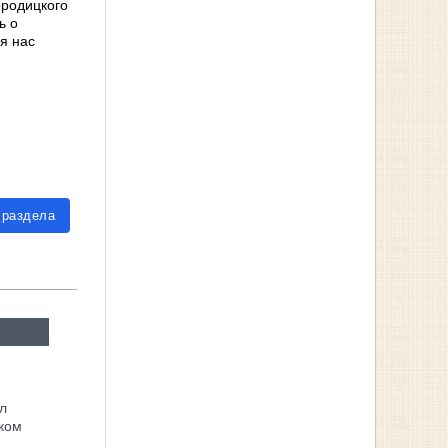
ородицкого
ь о
я нас
 раздела
л
ком