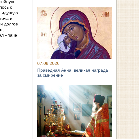
овейную
лось с
ел идущую
теча и
и долгое
е,
ал «паче
07.08.2026
Праведная Анна: великая награда
за смирение