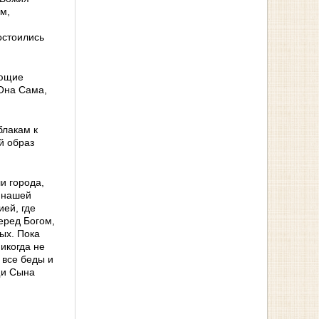
м,
остоились
яющие
 Она Сама,
блакам к
й образ
и города,
 нашей
ей, где
еред Богом,
ых. Пока
икогда не
 все беды и
щи Сына