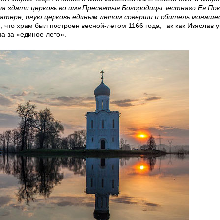
а здати церковь во имя Пресвятыя Богородицы честнаго Ея Пок
матере, оную церковь единым летом соверши и обитель монаш
, что храм был построен весной-летом 1166 года, так как Изяслав 
на за «единое лето».