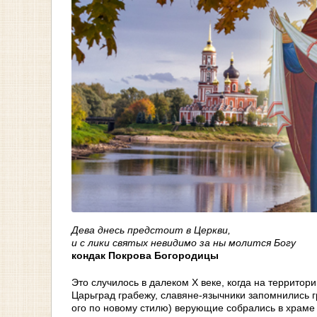
Дева днесь предстоит в Церкви,
и с лики святых невидимо за ны молится Богу
кондак Покрова Богородицы
Это случилось в далеком X веке, когда на территор
Царьград грабежу, славяне-язычники запомнились гр
ого по новому стилю) верующие собрались в храме 