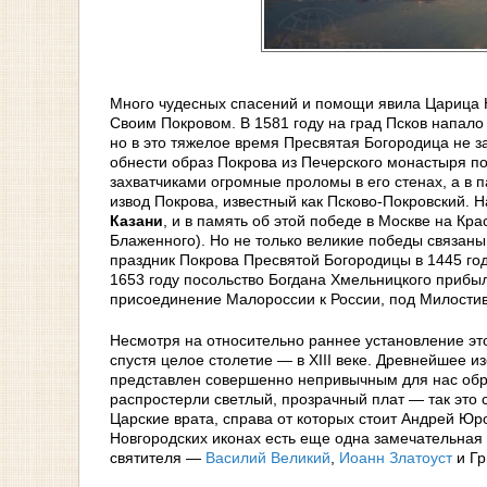
Много чудесных спасений и помощи явила Царица Н
Своим Покровом. В 1581 году на град Псков напало
но в это тяжелое время Пресвятая Богородица не з
обнести образ Покрова из Печерского монастыря по
захватчиками огромные проломы в его стенах, а в 
извод Покрова, известный как Псково-Покровский. Н
Казани
, и в память об этой победе в Москве на К
Блаженного). Но не только великие победы связаны
праздник Покрова Пресвятой Богородицы в 1445 году
1653 году посольство Богдана Хмельницкого прибыло
присоединение Малороссии к России, под Милости
Несмотря на относительно раннее установление эт
спустя целое столетие — в XIII веке. Древнейшее и
представлен совершенно непривычным для нас обр
распростерли светлый, прозрачный плат — так это
Царские врата, справа от которых стоит Андрей Ю
Новгородских иконах есть еще одна замечательная 
святителя —
Василий Великий
,
Иоанн Златоуст
и Гр