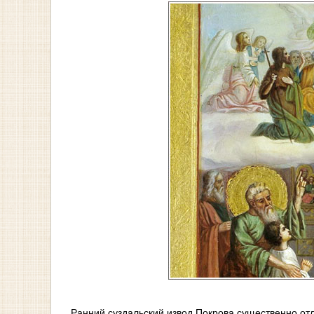
Ранний суздальский извод Покрова существенно от