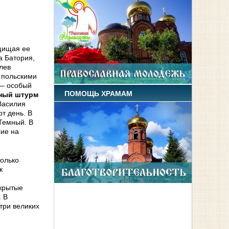
ащищая ее
а Батория,
лев
е польскими
 — особый
ПОМОЩЬ ХРАМАМ
сный штурм
Василия
т день. В
 Темный. В
сие на
только
к
акрытые
. В
три великих