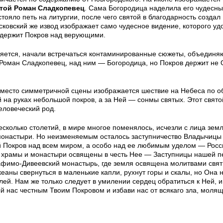
той Роман Сладкопевец
. Сама Богородица наделила его чудесны
тояло петь на литургии, после чего святой в благодарность создал
сковский же извод изображает само чудесное видение, которого уд
 держит Покров над верующими.
еняется, начали встречаться контаминированные сюжеты, объедин
 Роман Сладкопевец, над ним — Богородица, но Покров держит не
 Вместо симметричной сцены изображается шествие на Небеса по о
на руках небольшой покров, а за Ней — сонмы святых. Этот свято
еловеческий род.
есколько столетий, в мире многое поменялось, исчезли с лица земл
 монастыри. Но неизменяемым осталось заступничество Владычицы
 Покров над всем миром, а особо над ее любимым уделом — Росси
е храмы и монастыри освящены в честь Нее — Заступницы нашей п
афимо-Дивеевский монастырь, где земля освящена молитвами свят
еаны свернуться в маленькие капли, рухнут горы и скалы, но Она н
ей. Нам же только следует в умилении сердец обратиться к Ней, и
й нас честным Твоим Покровом и избави нас от всякаго зла, моля