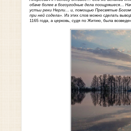
обаче более в богоугодные дела поощряшеся… Нач
устьи реки Нерли… и, помощью Пресвятые Бого
при ней содела».
Из этих слов можно сделать вывод
1165 года, а церковь, судя по Житию, была возведе