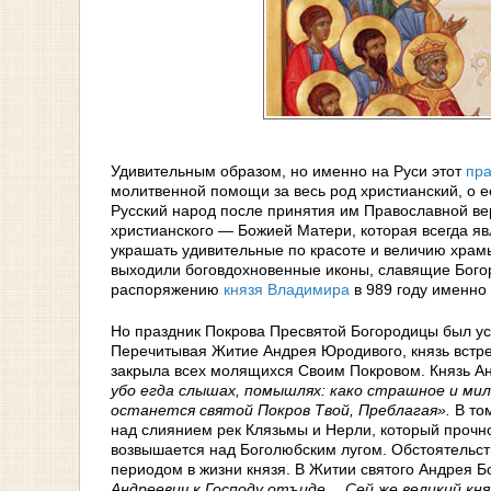
Удивительным образом, но именно на Руси этот
пра
молитвенной помощи за весь род христианский, о е
Русский народ после принятия им Православной ве
христианского — Божией Матери, которая всегда яв
украшать удивительные по красоте и величию храмы
выходили боговдохновенные иконы, славящие Богор
распоряжению
князя Владимира
в 989 году именно
Но праздник Покрова Пресвятой Богородицы был уст
Перечитывая Житие Андрея Юродивого, князь встре
закрыла всех молящихся Своим Покровом. Князь А
убо егда слышах, помышлях: како страшное и мил
останется святой Покров Твой, Преблагая».
В то
над слиянием рек Клязьмы и Нерли, который прочно
возвышается над Боголюбским лугом. Обстоятельств
периодом в жизни князя. В Житии святого Андрея 
Андреевич к Господу отъиде… Сей же великий кня