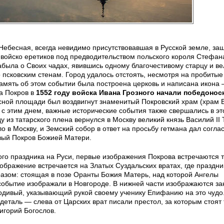
ебесная, всегда невидимо присутствовавшая в Русской земле, з
 войско еретиков под предводительством польского короля Стефан
абыла о Своих чадах, явившись одному благочестивому старцу и ве
 псковским стенам. Город удалось отстоять, несмотря на пробиты
память об этом событии была построена церковь и написана икона
а Покров в
1552 году войска Ивана Грозного начали победоно
расной площади был воздвигнут знаменитый Покровский храм (храм 
 с этим днем, важные исторические события также свершались в это
 из татарского плена вернулся в Москву великий князь Василий II
 в Москву, и Земский собор в ответ на просьбу гетмана дал согла
вый Покров Божией Матери.
ого праздника на Руси, первые изображения Покрова встречаются 
зображение встречается на Златых Суздальских вратах, где праздни
азом: стоящая в позе Оранты Божия Матерь, над которой Ангелы
 событие изображали в Новгороде. В нижней части изображаются з
родивый, указывающий рукой своему ученику Епифанию на это чудо
деталь — слева от Царских врат писали престол, за которым стоят 
игорий Богослов.