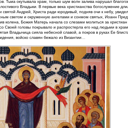
ов. Тьма окутывала храм, только шум волн залива нарушал благог
лостивого Владыки. В первые века христианства богослужение дли
очи святой Андрей, Христа ради юродивый, подняв очи к небу, увид
сным светом и окруженную ангелами и сонмом святых, Иоанн Пред
в колена, Божия Матерь начала со слезами молиться за христиан 
со Своей головы покрывало и распростерла его над людьми в храм
тая Владычица сияла небесной славой, а покров в руках Ее блист
 видения, войско славян бежало из Византии…