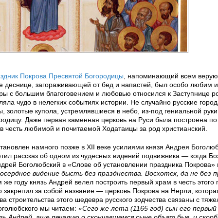
здник Покрова Пресвятой Богородицы
, напоминающий всем веру
е деснице, загораживающей от бед и напастей, был особо любим и
ры с большим благоговением и любовью относился к Заступнице р
ляла чудо в нелегких событиях истории. Не случайно русские горо
, золотые купола, устремлявшиеся в небо, из-под гениальной рук
одицу. Даже первая каменная церковь на Руси была построена по
 в честь любимой и почитаемой Ходатаицы за род христианский.
ановлен намного позже в XII веке усилиями князя Андрея Боголюб
тил рассказ об одном из чудесных видений подвижника — когда Б
ндрей Боголюбский в «Слове об установлении праздника Покрова»
осердное видение бысть без празднества. Восхотех, да не без 
м же году князь Андрей велел построить первый храм в честь этого
 закрепил за собой название — церковь Покрова на Нерли, котора
а строительства этого шедевра русского зодчества связаны с тяж
Боголюбского мы читаем:
«Сего же лета (1165 год) сын его первый
зь Андрей, аще печалию о скончавшемся сыне объят быв, и скор