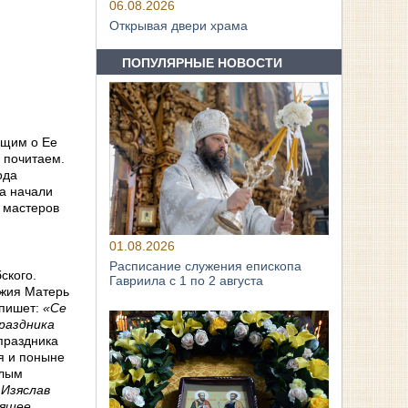
06.08.2026
Открывая двери храма
ПОПУЛЯРНЫЕ НОВОСТИ
ющим о Ее
 почитаем.
ода
да начали
и мастеров
01.08.2026
Расписание служения епископа
ского.
Гавриила с 1 по 2 августа
ожия Матерь
 пишет:
«Се
праздника
 праздника
я и поныне
елым
 Изяслав
бящее,