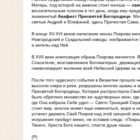
Матерь, под которой на амвоне стоит юноша —
свя
восхитительным голосом в тот день, когда ему предс
знаменитый
Акафист Пресвятой Богородице
. Мо
святые Андрей и Епифаний, здесь Пречистая Сама
В конце XV-XVI веков написание иконы Покрова м
Новгородский и Суздальский изводы: изображается
а ангелы над Ней.
В XVII веке композиция образа Покрова меняется.
Спасителю, возглавляемое Богоматерью, держащей 
символизирует моление всей Небесной Церкви за ч
После того чудесного события в Византии прошло н
высохли озера и реки, разрушены многие храмы и
Пресвятой Богородицы, Которая распростерла Свой
было обретено множество ее чудотворных икон, гд
где Она избрала Себе удел — Свято-Троицкий Сер
стоит мир, многое может еще измениться, моря и ок
устанет держать Свой Покров над этой грешной земл
искушения пройдут мимо, не оставив следа: «Покры
Твоего, Христа Бога нашего, спасти души наша».
(Р)