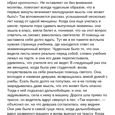
образ кротости»
. Не оставляет он без внимания
молитвы, помогает всегда чудесным образом, что в
первые минуты возникает малодушная мысль «не может
быть!» Так вспоминается рассказ, услышанный несколько
лет назад от одной женщины. Когда она еще училась в
школе, пришла пора сдавать выпускные экзамены, она
зашла в класс, взяла билет и, понимая, что на этот вопрос
ответить не сможет, взмолилась святителю. И помощь не
заставила себя долго ждать. Тут же в ее памяти всплыла
нужная страница учебника, где находился ответ на
экзаменационный вопрос. Чудесным было то, что она
видела листы книги реально перед собой, словно учебник
лежал на парте, и она его даже перелистывала,
удивляясь, что учителя его не видят. В следующий раз эта
же женщина, когда была уже студенткой, вновь
почувствовала на себе реальную помощь святого. Она,
молодая и наивная девушка, возвращалась зимой домой с
учебы. Ехать было долго на попутках, но в ее голову не
закрадывалась даже мысль, что это может быть опасно.
Тогда к ней подъехал дальнобойщик, и она, не
задумываясь, села к нему в машину. Дорога шла прямо по
трассе, но водитель вдруг свернул в лес. «Так короче», —
объяснил он, на что девушка согласилась: ему виднее.
Они уже были в самой гуще леса, когда дальнобойщик
вдруг развернул машину и вновь выехал на трассу. Когда