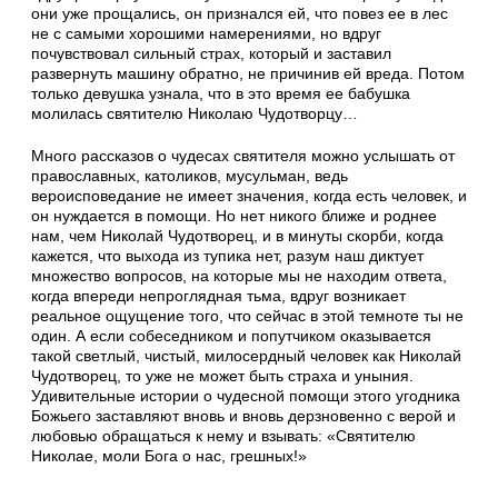
они уже прощались, он признался ей, что повез ее в лес
не с самыми хорошими намерениями, но вдруг
почувствовал сильный страх, который и заставил
развернуть машину обратно, не причинив ей вреда. Потом
только девушка узнала, что в это время ее бабушка
молилась святителю Николаю Чудотворцу…
Много рассказов о чудесах святителя можно услышать от
православных, католиков, мусульман, ведь
вероисповедание не имеет значения, когда есть человек, и
он нуждается в помощи. Но нет никого ближе и роднее
нам, чем Николай Чудотворец, и в минуты скорби, когда
кажется, что выхода из тупика нет, разум наш диктует
множество вопросов, на которые мы не находим ответа,
когда впереди непроглядная тьма, вдруг возникает
реальное ощущение того, что сейчас в этой темноте ты не
один. А если собеседником и попутчиком оказывается
такой светлый, чистый, милосердный человек как Николай
Чудотворец, то уже не может быть страха и уныния.
Удивительные истории о чудесной помощи этого угодника
Божьего заставляют вновь и вновь дерзновенно с верой и
любовью обращаться к нему и взывать: «Святителю
Николае, моли Бога о нас, грешных!»