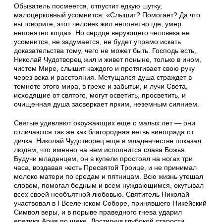
Обыватель посмеется, отпустит едкую шутку,
малоцерковный усомнится: «Слышит? Помогает? Да что
вы говорите, этот человек жил непонятно где, умер
непонятно когда». Но сердце верующего человека не
усомнится, не задумается, не будет упрямо искать
доказательства тому, чего не может быть. Господь есть,
Николай Чудотворец жил и живет поныне, только в ином,
чистом Мире, слышит каждого и протягивает свою руку
через века и расстояния. Метущаяся душа страждет в
темноте этого мира, в грехе и забытьи, и лучи Света,
исходящие от святого, могут осветить, просветить, и
очищенная душа засверкает ярким, неземным сиянием.
Святые удивляют окружающих еще с малых лет — они
отличаются так же как благородная ветвь винограда от
дичка. Николай Чудотворец еще в младенчестве показал
людям, что именно на нем исполнится слава Божья.
Будучи младенцем, он в купели простоял на ногах три
часа, воздавая честь Пресвятой Троице, и не принимал
молоко матери по средам и пятницам. Всю жизнь утешал
словом, помогал бедным и всем нуждающимся, окутывал
всех своей необъятной любовью. Святитель Николай
участвовал в I Вселенском Соборе, принявшего Никейский
Символ веры, и в порыве праведного гнева ударил
еретика Ария по щеке. Достигнув глубокой старости,