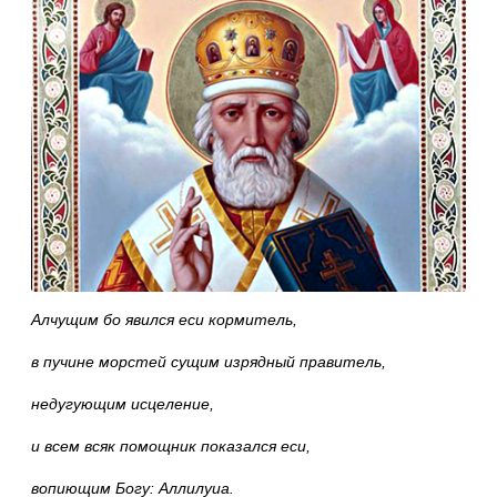
Алчущим бо явился еси кормитель,
в пучине морстей сущим изрядный правитель,
недугующим исцеление,
и всем всяк помощник показался еси,
вопиющим Богу: Аллилуиа.