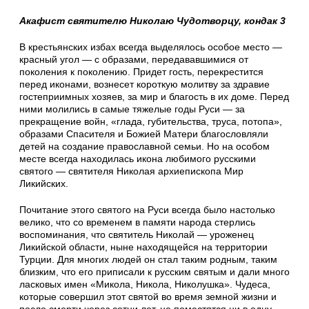
Акафист святителю Николаю Чудотворцу, кондак 3
В крестьянских избах всегда выделялось особое место —
красный угол — с образами, передававшимися от
поколения к поколению. Придет гость, перекрестится
перед иконами, вознесет короткую молитву за здравие
гостеприимных хозяев, за мир и благость в их доме. Перед
ними молились в самые тяжелые годы Руси — за
прекращение войн, «глада, губительства, труса, потопа»,
образами Спасителя и Божией Матери благословляли
детей на создание православной семьи. Но на особом
месте всегда находилась икона любимого русскими
святого — святителя Николая архиепископа Мир
Ликийских.
Почитание этого святого на Руси всегда было настолько
велико, что со временем в памяти народа стерлись
воспоминания, что святитель Николай — уроженец
Ликийской области, ныне находящейся на территории
Турции. Для многих людей он стал таким родным, таким
близким, что его приписали к русским святым и дали много
ласковых имен «Микола, Никола, Николушка». Чудеса,
которые совершил этот святой во время земной жизни и