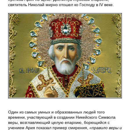
святитель Николай мирно отошел ко Господу в IV веке.
Один из самых умных и образованных людей того
времени, участвующий в создании Никейского Символа
веры, возглавляющий целую епархию, борющийся с
учением Ария показал пример смирения,
«
правило веры и