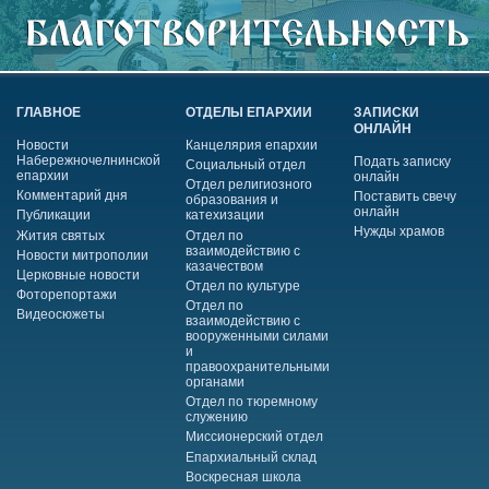
ГЛАВНОЕ
ОТДЕЛЫ ЕПАРХИИ
ЗАПИСКИ
ОНЛАЙН
Новости
Канцелярия епархии
Набережночелнинской
Подать записку
Социальный отдел
епархии
онлайн
Отдел религиозного
Комментарий дня
Поставить свечу
образования и
онлайн
Публикации
катехизации
Нужды храмов
Жития святых
Отдел по
взаимодействию с
Новости митрополии
казачеством
Церковные новости
Отдел по культуре
Фоторепортажи
Отдел по
Видеосюжеты
взаимодействию с
вооруженными силами
и
правоохранительными
органами
Отдел по тюремному
служению
Миссионерский отдел
Епархиальный склад
Воскресная школа