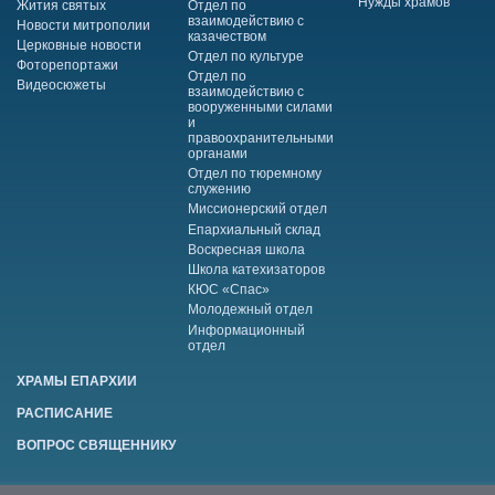
Нужды храмов
Жития святых
Отдел по
взаимодействию с
Новости митрополии
казачеством
Церковные новости
Отдел по культуре
Фоторепортажи
Отдел по
Видеосюжеты
взаимодействию с
вооруженными силами
и
правоохранительными
органами
Отдел по тюремному
служению
Миссионерский отдел
Епархиальный склад
Воскресная школа
Школа катехизаторов
КЮС «Спас»
Молодежный отдел
Информационный
отдел
ХРАМЫ ЕПАРХИИ
РАСПИСАНИЕ
ВОПРОС СВЯЩЕННИКУ