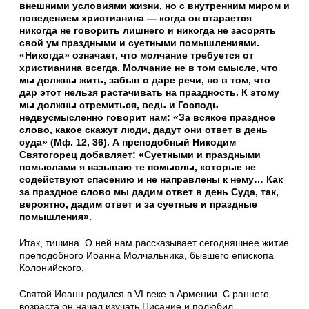
внешними условиями жизни, но с внутренним миром и
поведением христианина — когда он старается
никогда не говорить лишнего и никогда не засорять
свой ум праздными и суетными помышлениями.
«Никогда» означает, что молчание требуется от
христианина всегда. Молчание не в том смысле, что
мы должны жить, забыв о даре речи, но в том, что
дар этот нельзя растачивать на праздность. К этому
мы должны стремиться, ведь и Господь
недвусмысленно говорит нам: «За всякое праздное
слово, какое скажут люди, дадут они ответ в день
суда» (Мф. 12, 36). А преподобный Никодим
Святогорец добавляет: «Суетными и праздными
помыслами я называю те помыслы, которые не
содействуют спасению и не направлены к нему… Как
за праздное слово мы дадим ответ в день Суда, так,
вероятно, дадим ответ и за суетные и праздные
помышления».
Итак, тишина. О ней нам рассказывает сегодняшнее житие
преподобного Иоанна Молчальника, бывшего епископа
Колонийского.
Святой Иоанн родился в VI веке в Армении. С раннего
возраста он начал изучать Писание и полюбил