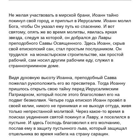
Не желая участвовать в мирской брани, Иоанн тайно
покинул свой город, и приплыл в Иерусалим. Иоанн молил
Бога, чтобы Он указал ему путь ко спасению. И вот
святому, опять же во время молитвы, явилась яркая
звезда, следуя за которой, он добрался до Лавры
преподобного Саввы Освященного. Здесь Иоанн, скрыв
свой епископский сан, стал простым послушником. Он
трудился на монастырском строительстве, как простой
рабочий, сам носил другим рабочим еду, служил в
странноприимном доме.
Видя духовную высоту Иоанна, преподобный Савва
пожелал рукоположить его во пресвитера. Тогда Иоанну
пришлось открыть свою тайну перед Иерусалимским
Патриархом, который после этого благословил его на
подвиг безмолвия. Четыре года епископ Иоанн провёл в
своей келии, никого не принимая и не выходя оттуда, живя
только непрестанной молитвой. Через какое-то время в
поисках уединения святой покинул и Лавру, и поселился в
пустыне. И здесь Господь благоволил к его молчанию,
послав ему в защиту пустынного льва, который защищал
отшельника во время набега на страну сарацин.