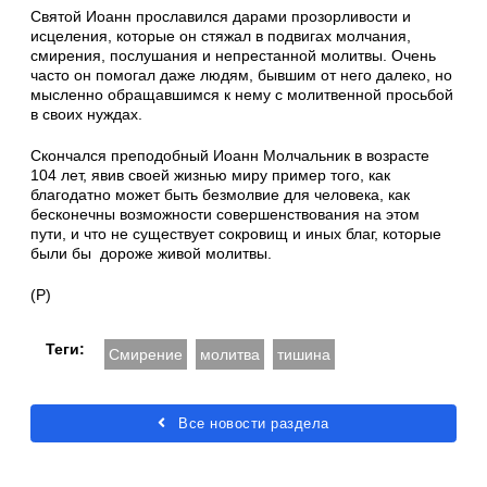
Святой Иоанн прославился дарами прозорливости и
исцеления, которые он стяжал в подвигах молчания,
смирения, послушания и непрестанной молитвы. Очень
часто он помогал даже людям, бывшим от него далеко, но
мысленно обращавшимся к нему с молитвенной просьбой
в своих нуждах.
Скончался преподобный Иоанн Молчальник в возрасте
104 лет, явив своей жизнью миру пример того, как
благодатно может быть безмолвие для человека, как
бесконечны возможности совершенствования на этом
пути, и что не существует сокровищ и иных благ, которые
были бы дороже живой молитвы.
(Р)
Теги:
Смирение
молитва
тишина
Все новости раздела