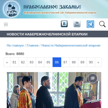
НОВОСТИ НАБЕРЕЖНОЧЕЛНИНСКОЙ ЕПАРХИИ
На главную
/
Главное
/
Новости Набережночелнинской епархии
Всего:
8880
«
81
82
83
84
85
86
87
88
89
90
»