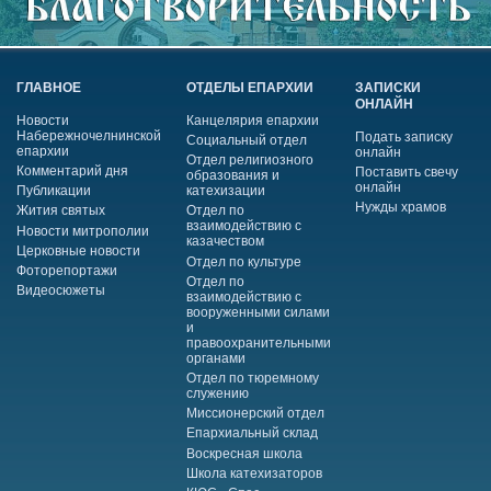
ГЛАВНОЕ
ОТДЕЛЫ ЕПАРХИИ
ЗАПИСКИ
ОНЛАЙН
Новости
Канцелярия епархии
Набережночелнинской
Подать записку
Социальный отдел
епархии
онлайн
Отдел религиозного
Комментарий дня
Поставить свечу
образования и
онлайн
Публикации
катехизации
Нужды храмов
Жития святых
Отдел по
взаимодействию с
Новости митрополии
казачеством
Церковные новости
Отдел по культуре
Фоторепортажи
Отдел по
Видеосюжеты
взаимодействию с
вооруженными силами
и
правоохранительными
органами
Отдел по тюремному
служению
Миссионерский отдел
Епархиальный склад
Воскресная школа
Школа катехизаторов