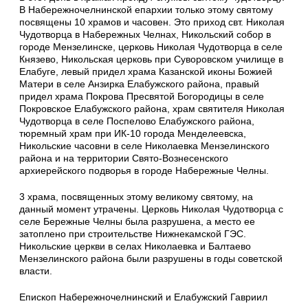
В Набережночелнинской епархии только этому святому
посвящены 10 храмов и часовен. Это приход свт. Николая
Чудотворца в Набережных Челнах, Никольский собор в
городе Мензелинске, церковь Николая Чудотворца в селе
Князево, Никольская церковь при Суворовском училище в
Елабуге, левый придел храма Казанской иконы Божией
Матери в селе Анзирка Елабужского района, правый
придел храма Покрова Пресвятой Богородицы в селе
Покровское Елабужского района, храм святителя Николая
Чудотворца в селе Поспелово Елабужского района,
тюремный храм при ИК-10 города Менделеевска,
Никольские часовни в селе Николаевка Мензелинского
района и на территории Свято-Вознесенского
архиерейского подворья в городе Набережные Челны.
3 храма, посвященных этому великому святому, на
данный момент утрачены. Церковь Николая Чудотворца с
селе Бережные Челны была разрушена, а место ее
затоплено при строительстве Нижнекамской ГЭС.
Никольские церкви в селах Николаевка и Балтаево
Мензелинского района были разрушены в годы советской
власти.
Епископ Набережночелнинский и Елабужский Гавриил