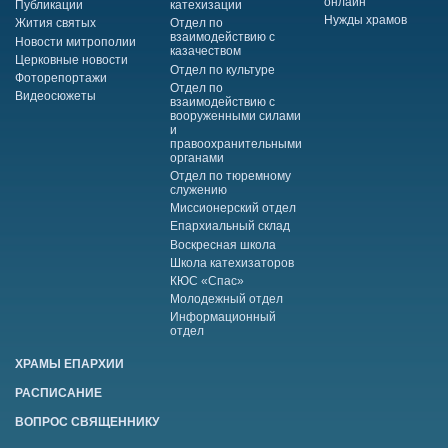
онлайн
Публикации
катехизации
Нужды храмов
Жития святых
Отдел по
взаимодействию с
Новости митрополии
казачеством
Церковные новости
Отдел по культуре
Фоторепортажи
Отдел по
Видеосюжеты
взаимодействию с
вооруженными силами
и
правоохранительными
органами
Отдел по тюремному
служению
Миссионерский отдел
Епархиальный склад
Воскресная школа
Школа катехизаторов
КЮС «Спас»
Молодежный отдел
Информационный
отдел
ХРАМЫ ЕПАРХИИ
РАСПИСАНИЕ
ВОПРОС СВЯЩЕННИКУ