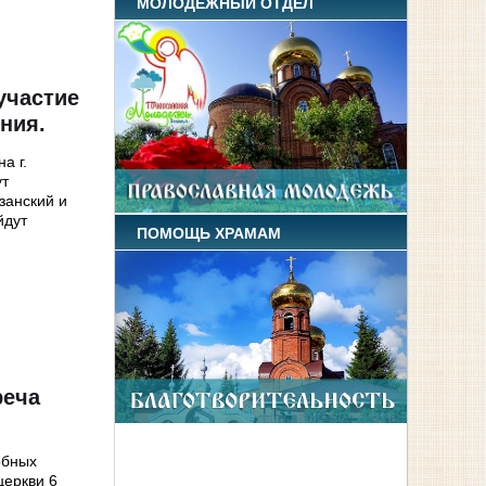
МОЛОДЕЖНЫЙ ОТДЕЛ
участие
ния.
а г.
ут
занский и
йдут
ПОМОЩЬ ХРАМАМ
реча
обных
церкви 6