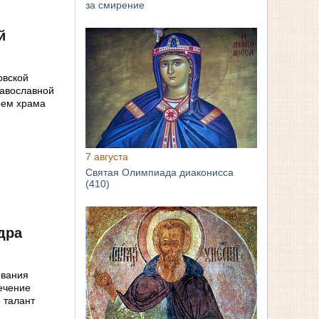
за смирение
й
овской
равославной
ием храма
7 августа
Святая Олимпиада диаконисса
(410)
дра
ования
ечение
о талант