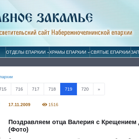
ОТДЕЛЫ ЕПАРХИИ
ХРАМЫ ЕПАРХИИ
СВЯТЫЕ ЕПАРХИИ
ЗА
пархии
715
716
717
718
719
720
»
17.11.2009
1516
Поздравляем отца Валерия с Крещением 
(Фото)