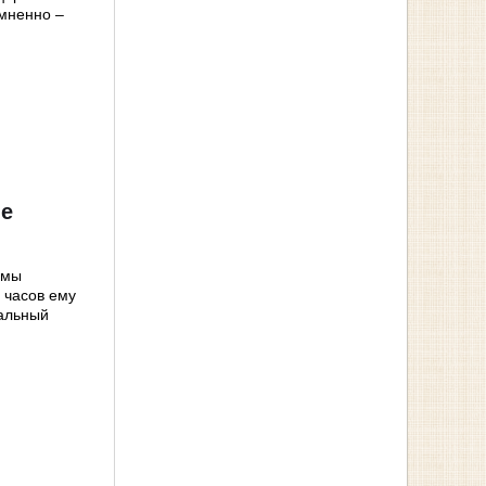
мненно –
ые
амы
 часов ему
иальный