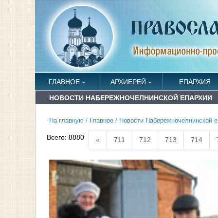
ГЛАВНОЕ
АРХИЕРЕЙ
ЕПАРХИЯ
НОВОСТИ НАБЕРЕЖНОЧЕЛНИНСКОЙ ЕПАРХИИ
На главную
/
Главное
/
Новости Набережночелнинской е
Всего:
8880
«
711
712
713
714