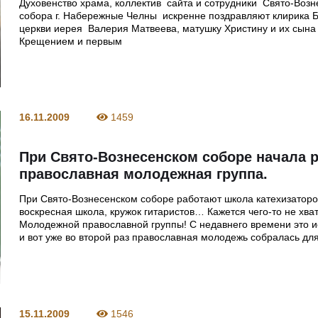
Духовенство храма, коллектив сайта и сотрудники Свято-Возн
собора г. Набережные Челны искренне поздравляют клирика 
церкви иерея Валерия Матвеева, матушку Христину и их сына
Крещением и первым
16.11.2009
1459
При Свято-Вознесенском соборе начала 
православная молодежная группа.
При Свято-Вознесенском соборе работают школа катехизаторо
воскресная школа, кружок гитаристов… Кажется чего-то не хв
Молодежной православной группы! С недавнего времени это и
и вот уже во второй раз православная молодежь собралась дл
15.11.2009
1546