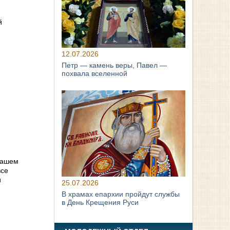
й
12.07.2026
Петр — камень веры, Павел —
похвала вселенной
 нашем
все
и
25.07.2026
В храмах епархии пройдут службы
в День Крещения Руси