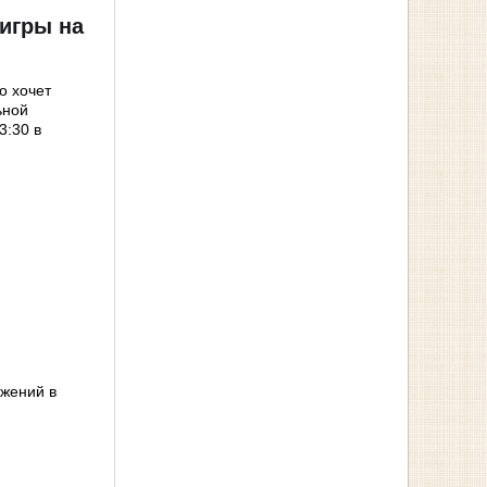
игры на
о хочет
ьной
3:30 в
жений в