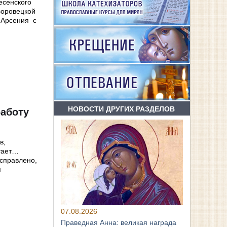
есенского
Боровецкой
 Арсения с
НОВОСТИ ДРУГИХ РАЗДЕЛОВ
работу
в,
атает…
справлено,
я
07.08.2026
Праведная Анна: великая награда