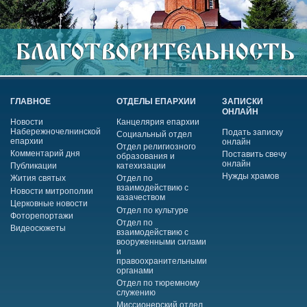
ГЛАВНОЕ
ОТДЕЛЫ ЕПАРХИИ
ЗАПИСКИ
ОНЛАЙН
Новости
Канцелярия епархии
Набережночелнинской
Подать записку
Социальный отдел
епархии
онлайн
Отдел религиозного
Комментарий дня
Поставить свечу
образования и
онлайн
Публикации
катехизации
Нужды храмов
Жития святых
Отдел по
взаимодействию с
Новости митрополии
казачеством
Церковные новости
Отдел по культуре
Фоторепортажи
Отдел по
Видеосюжеты
взаимодействию с
вооруженными силами
и
правоохранительными
органами
Отдел по тюремному
служению
Миссионерский отдел