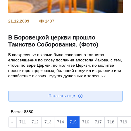
21.12.2009
1497
В Боровецкой церкви прошло
Таинство Соборования. (Фото)
В воскресенье в храме было совершено таинство
елеосвящения по слову послания апостола Иакова, с тем,
чтобы по вере Церкви, по молитве Церкви, по молитве
пресвитеров церковных, болящий получил исцеление или
ослабление в своих недугах душевных и телесных.
Показать еще
Всего:
8880
«
711
712
713
714
715
716
717
718
719