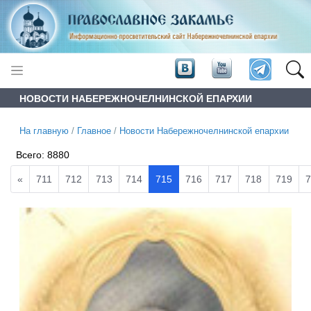
НОВОСТИ НАБЕРЕЖНОЧЕЛНИНСКОЙ ЕПАРХИИ
На главную
/
Главное
/
Новости Набережночелнинской епархии
Всего:
8880
«
711
712
713
714
715
716
717
718
719
7