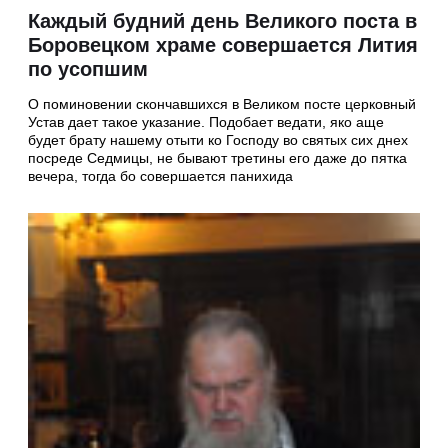
Каждый будний день Великого поста в
Боровецком храме совершается Лития
по усопшим
О поминовении скончавшихся в Великом посте церковный
Устав дает такое указание. Подобает ведати, яко аще
будет брату нашему отыти ко Господу во святых сих днех
посреде Седмицы, не бывают третины его даже до пятка
вечера, тогда бо совершается панихида