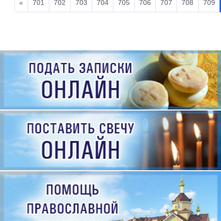
«
701
702
703
704
705
706
707
708
709