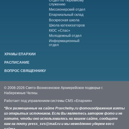
Отдел по тюремному
служению
Миссионерский отдел
Епархиальный склад
Воскресная школа
Школа катехизаторов
КЮС «Спас»
Молодежный отдел
Информационный
отдел
ХРАМЫ ЕПАРХИИ
РАСПИСАНИЕ
ВОПРОС СВЯЩЕННИКУ
© 2008-2026 Свято-Вознесенское Архиерейское подворье г.
Набережные Челны.
Работает под управлением системы
CMS «Епархия»
*Все размещенные на сайте Pravchelny.ru фотоизображения взяты
из открытых источников. Если Вы являетесь автором фото и не
хотите, чтобы оно использовалось на нашем сайте, сообщите
нам на почту press_svs@mail.ru и мы немедленно уберем его с
сайта.