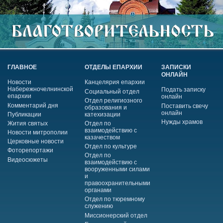
ГЛАВНОЕ
ОТДЕЛЫ ЕПАРХИИ
ЗАПИСКИ
ОНЛАЙН
Новости
Канцелярия епархии
Набережночелнинской
Подать записку
Социальный отдел
епархии
онлайн
Отдел религиозного
Комментарий дня
Поставить свечу
образования и
онлайн
Публикации
катехизации
Нужды храмов
Жития святых
Отдел по
взаимодействию с
Новости митрополии
казачеством
Церковные новости
Отдел по культуре
Фоторепортажи
Отдел по
Видеосюжеты
взаимодействию с
вооруженными силами
и
правоохранительными
органами
Отдел по тюремному
служению
Миссионерский отдел