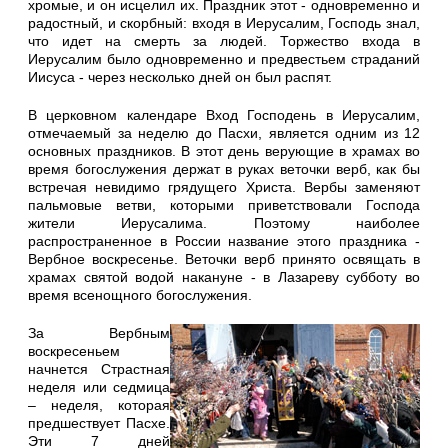
хромые, и он исцелил их. Праздник этот - одновременно и
радостный, и скорбный: входя в Иерусалим, Господь знал,
что идет на смерть за людей. Торжество входа в
Иерусалим было одновременно и предвестьем страданий
Иисуса - через несколько дней он был распят.
В церковном календаре Вход Господень в Иерусалим,
отмечаемый за неделю до Пасхи, является одним из 12
основных праздников. В этот день верующие в храмах во
время богослужения держат в руках веточки верб, как бы
встречая невидимо грядущего Христа. Вербы заменяют
пальмовые ветви, которыми приветствовали Господа
жители Иерусалима. Поэтому наиболее
распространенное в России название этого праздника -
Вербное воскресенье. Веточки верб принято освящать в
храмах святой водой накануне - в Лазареву субботу во
время всенощного богослужения.
За Вербным
воскресеньем
начнется Страстная
неделя или седмица
– неделя, которая
предшествует Пасхе.
Эти 7 дней