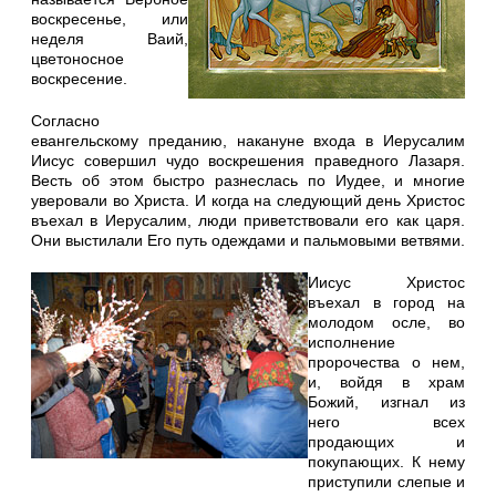
воскресенье, или
неделя Ваий,
цветоносное
воскресение.
Согласно
евангельскому преданию, накануне входа в Иерусалим
Иисус совершил чудо воскрешения праведного Лазаря.
Весть об этом быстро разнеслась по Иудее, и многие
уверовали во Христа. И когда на следующий день Христос
въехал в Иерусалим, люди приветствовали его как царя.
Они выстилали Его путь одеждами и пальмовыми ветвями.
Иисус Христос
въехал в город на
молодом осле, во
исполнение
пророчества о нем,
и, войдя в храм
Божий, изгнал из
него всех
продающих и
покупающих. К нему
приступили слепые и