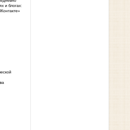
жедневно
х и блогах:
ВКонтакте»
ческой
ва