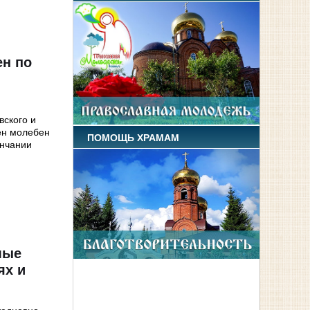
ен по
вского и
ен молебен
ПОМОЩЬ ХРАМАМ
ончании
мые
ях и