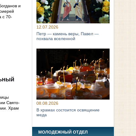
Богданов и
тоиерей
 с 70-
12.07.2026
Петр — камень веры, Павел —
похвала вселенной
льный
ницы
рии Свято-
08.08.2026
нии. Храм
В храмах состоится освящение
меда
МОЛОДЕЖНЫЙ ОТДЕЛ