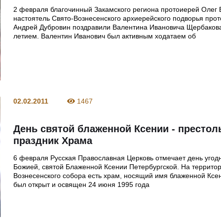
2 февраля благочинный Закамского региона протоиерей Олег 
настоятель Свято-Вознесенского архиерейского подворья про
Андрей Дубровин поздравили Валентина Ивановича Щербакова
летием. Валентин Иванович был активным ходатаем об
02.02.2011
1467
День святой блаженной Ксении - престо
праздник Храма
6 февраля Русская Православная Церковь отмечает день угод
Божией, святой Блаженной Ксении Петербургской. На террито
Вознесенского собора есть храм, носящий имя блаженной Ксе
был открыт и освящен 24 июня 1995 года