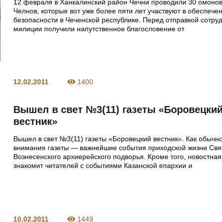
12 февраля в Ханкалинский район Чечни проводили 30 омонов
Челнов, которые вот уже более пяти лет участвуют в обеспече
безопасности в Чеченской республике. Перед отправкой сотру
милиции получили напутственное благословение от
12.02.2011
1400
Вышел в свет №3(11) газеты «Боровецки
вестник»
Вышел в свет №3(11) газеты «Боровецкий вестник». Как обычно
внимания газеты — важнейшие события приходской жизни Свя
Вознесенского архиерейского подворья. Кроме того, новостная
знакомит читателей с событиями Казанской епархии и
10.02.2011
1449