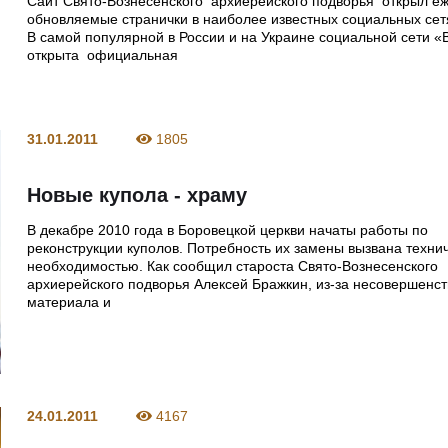
Сайт Свято-Вознесенского архиерейского подворья открыл е
обновляемые странички в наиболее известных социальных сетя
В самой популярной в России и на Украине социальной сети «
открыта официальная
31.01.2011
1805
Новые купола - храму
В декабре 2010 года в Боровецкой церкви начаты работы по
реконструкции куполов. Потребность их замены вызвана техни
необходимостью. Как сообщил староста Свято-Вознесенского
архиерейского подворья Алексей Бражкин, из-за несовершенст
материала и
24.01.2011
4167