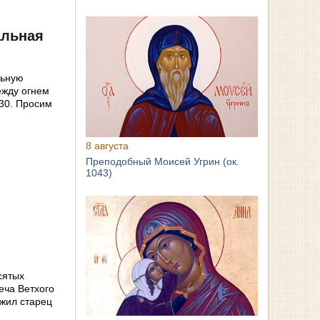
альная
льную
ежду огнем
.30. Просим
8 августа
Преподобный Моисей Угрин (ок.
1043)
сятых
еча Ветхого
 жил старец