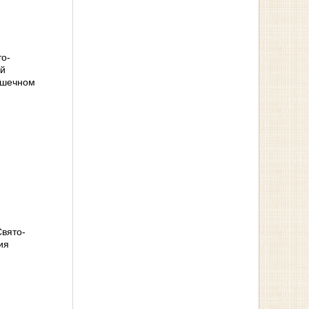
то-
ой
ашечном
вято-
ия