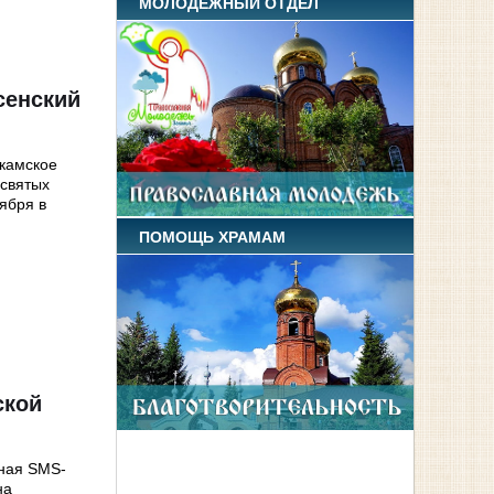
МОЛОДЕЖНЫЙ ОТДЕЛ
сенский
акамское
 святых
ября в
ПОМОЩЬ ХРАМАМ
ской
ьная SMS-
на