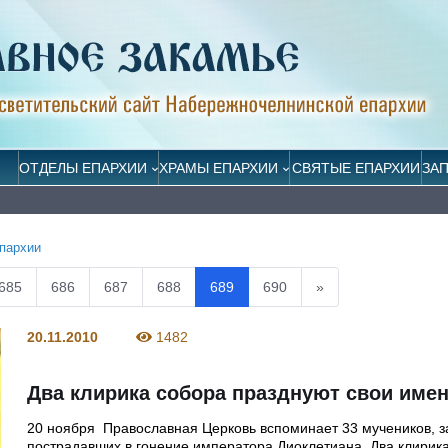
ОТДЕЛЫ ЕПАРХИИ
ХРАМЫ ЕПАРХИИ
СВЯТЫЕ ЕПАРХИИ
ЗА
пархии
685
686
687
688
689
690
»
20.11.2010
1482
Два клирика собора празднуют свои име
20 ноября Православная Церковь вспоминает 33 мучеников, з
пострадавших в гонение императора Диоклетиана. Два клирик