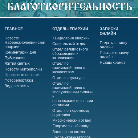
ГЛАВНОЕ
ОТДЕЛЫ ЕПАРХИИ
ЗАПИСКИ
ОНЛАЙН
Новости
Канцелярия епархии
Набережночелнинской
Подать записку
Социальный отдел
епархии
онлайн
Отдел религиозного
Комментарий дня
Поставить свечу
образования и
онлайн
Публикации
катехизации
Нужды храмов
Жития святых
Отдел по
взаимодействию с
Новости митрополии
казачеством
Церковные новости
Отдел по культуре
Фоторепортажи
Отдел по
Видеосюжеты
взаимодействию с
вооруженными силами
и
правоохранительными
органами
Отдел по тюремному
служению
Миссионерский отдел
Епархиальный склад
Воскресная школа
Школа катехизаторов