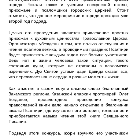
города. Читали также и ученики воскресной школы,
прихожане и псаломщики городских церквей. Стоит
отметить, что данное мероприятие в городе проходит уже
второй год подряд.
Целью его проведения является привлечение простых
прихожан к духовным ценностям Православной Церкви.
Организаторы убеждены в том, что польза от слушания и
чтения псалмов велика, а проводимый праздник Псалтири
будет привлекать с каждым годом все больше участников.
Ведь нет в жизни человека такой ситуации, такого
состояния души, которые не отражены в псаломских
изречениях. Дух Святой устами царя Давида сказал всё,
что переживает наше сердце в разные моменты жизни.
Как отметил в своем вступительном слове благочинный
Закамского региона Казанской епархии протоиерей Олег
Богданов, прошлогоднее проведение конкурса
православной книги дало начало открытию в благочинии
школы Псалтири, где изучается его история, толкование и
приобретаются навыки чтения этой книги Священного
Писания.
Подведя итоги конкурса, жюри вручило его участником