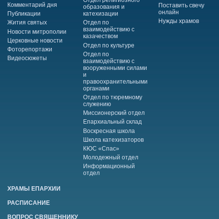
Отдел религиозного
Комментарий дня
Поставить свечу
образования и
онлайн
Публикации
катехизации
Нужды храмов
Жития святых
Отдел по
взаимодействию с
Новости митрополии
казачеством
Церковные новости
Отдел по культуре
Фоторепортажи
Отдел по
Видеосюжеты
взаимодействию с
вооруженными силами
и
правоохранительными
органами
Отдел по тюремному
служению
Миссионерский отдел
Епархиальный склад
Воскресная школа
Школа катехизаторов
КЮС «Спас»
Молодежный отдел
Информационный
отдел
ХРАМЫ ЕПАРХИИ
РАСПИСАНИЕ
ВОПРОС СВЯЩЕННИКУ