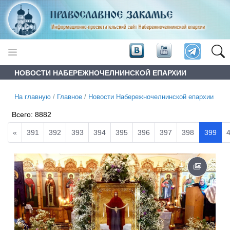
НОВОСТИ НАБЕРЕЖНОЧЕЛНИНСКОЙ ЕПАРХИИ
На главную
/
Главное
/
Новости Набережночелнинской епархии
Всего:
8882
«
391
392
393
394
395
396
397
398
399