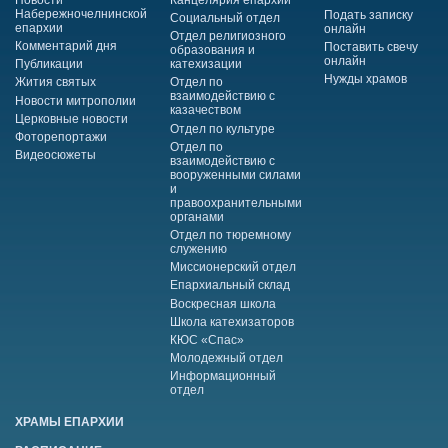
Набережночелнинской
Подать записку
Социальный отдел
епархии
онлайн
Отдел религиозного
Комментарий дня
Поставить свечу
образования и
онлайн
Публикации
катехизации
Нужды храмов
Жития святых
Отдел по
взаимодействию с
Новости митрополии
казачеством
Церковные новости
Отдел по культуре
Фоторепортажи
Отдел по
Видеосюжеты
взаимодействию с
вооруженными силами
и
правоохранительными
органами
Отдел по тюремному
служению
Миссионерский отдел
Епархиальный склад
Воскресная школа
Школа катехизаторов
КЮС «Спас»
Молодежный отдел
Информационный
отдел
ХРАМЫ ЕПАРХИИ