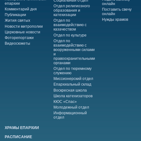
Социальный отдел
епархии
онлайн
Отдел религиозного
Комментарий дня
Поставить свечу
образования и
онлайн
Публикации
катехизации
Нужды храмов
Жития святых
Отдел по
взаимодействию с
Новости митрополии
казачеством
Церковные новости
Отдел по культуре
Фоторепортажи
Отдел по
Видеосюжеты
взаимодействию с
вооруженными силами
и
правоохранительными
органами
Отдел по тюремному
служению
Миссионерский отдел
Епархиальный склад
Воскресная школа
Школа катехизаторов
КЮС «Спас»
Молодежный отдел
Информационный
отдел
ХРАМЫ ЕПАРХИИ
РАСПИСАНИЕ