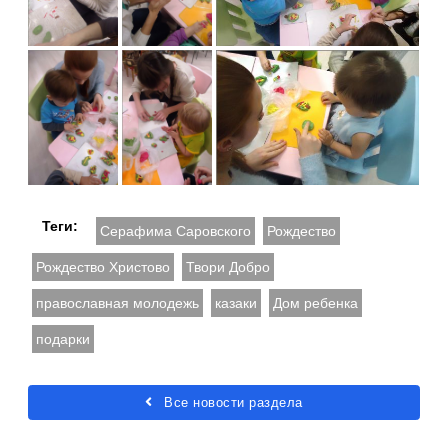
Теги:
Серафима Саровского
Рождество
Рождество Христово
Твори Добро
православная молодежь
казаки
Дом ребенка
подарки
Все новости раздела