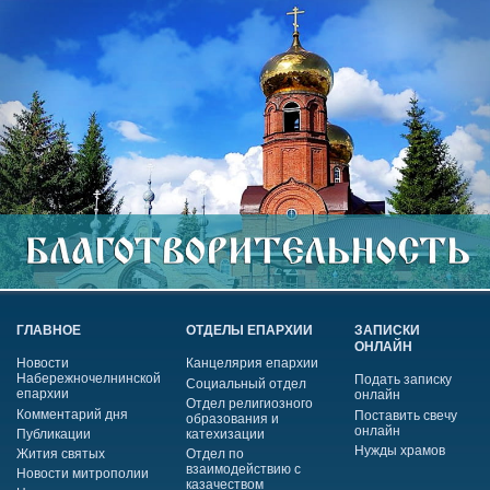
ГЛАВНОЕ
ОТДЕЛЫ ЕПАРХИИ
ЗАПИСКИ
ОНЛАЙН
Новости
Канцелярия епархии
Набережночелнинской
Подать записку
Социальный отдел
епархии
онлайн
Отдел религиозного
Комментарий дня
Поставить свечу
образования и
онлайн
Публикации
катехизации
Нужды храмов
Жития святых
Отдел по
взаимодействию с
Новости митрополии
казачеством