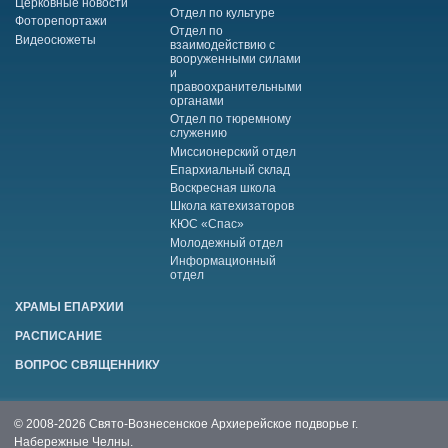
Церковные новости
Отдел по культуре
Фоторепортажи
Отдел по
Видеосюжеты
взаимодействию с
вооруженными силами
и
правоохранительными
органами
Отдел по тюремному
служению
Миссионерский отдел
Епархиальный склад
Воскресная школа
Школа катехизаторов
КЮС «Спас»
Молодежный отдел
Информационный
отдел
ХРАМЫ ЕПАРХИИ
РАСПИСАНИЕ
ВОПРОС СВЯЩЕННИКУ
© 2008-2026 Свято-Вознесенское Архиерейское подворье г.
Набережные Челны.