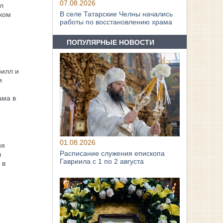
07.08.2026
л
В селе Татарские Челны начались
ком
работы по восстановлению храма
ПОПУЛЯРНЫЕ НОВОСТИ
рилл и
и
ама в
01.08.2026
ия
Расписание служения епископа
л
Гавриила с 1 по 2 августа
 в