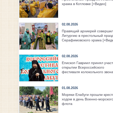
храма в Котловке [+Видео]
02.08.2026
Правящий архиерей соверши
Литургию в престольный праз
Серафимовского храма [+Вид
02.08.2026
Епископ Гавриил принял участ
открытии Всероссийского
фестиваля колокольного звон
01.08.2026
Моряки Елабуги прошли крес
ходом в день Военно‑морског
флота