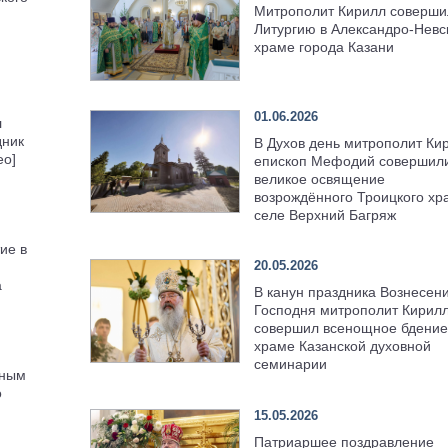
Митрополит Кирилл соверши
Литургию в Александро-Невс
храме города Казани
01.06.2026
л
дник
В Духов день митрополит Ки
ео]
епископ Мефодий совершил
великое освящение
возрождённого Троицкого хр
селе Верхний Багряж
ие в
20.05.2026
а
В канун праздника Вознесен
Господня митрополит Кирил
совершил всенощное бдение
храме Казанской духовной
семинарии
тным
о
15.05.2026
Патриаршее поздравление