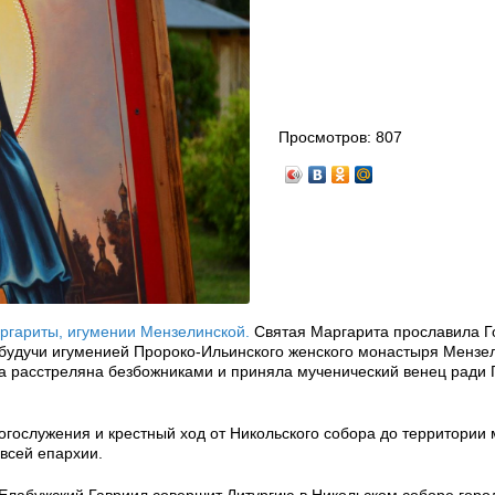
Просмотров:
807
гариты, игумении Мензелинской.
Святая Маргарита прославила Г
, будучи игуменией Пророко-Ильинского женского монастыря Мензе
а расстреляна безбожниками и приняла мученический венец ради 
огослужения и крестный ход от Никольского собора до территории
всей епархии.