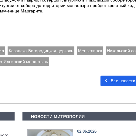
 Елабужский Гавриил совершит Литургию в Никольском соборе горо
итургии от собора до территории монастыря пройдет крестный ход.
мученице Маргарите.
ил
Казанско-Богородицкая церковь
Мензелинск
Никольский с
о-Ильинский монастырь
Все новости
НОВОСТИ МИТРОПОЛИИ
02.06.2026
кого