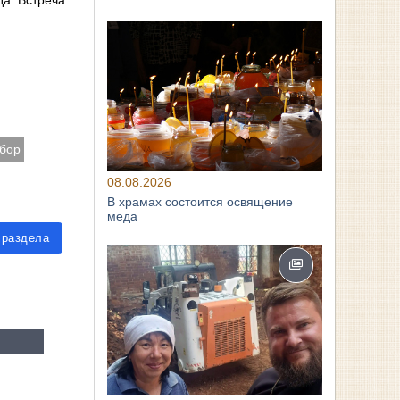
да. Встреча
обор
08.08.2026
В храмах состоится освящение
меда
 раздела