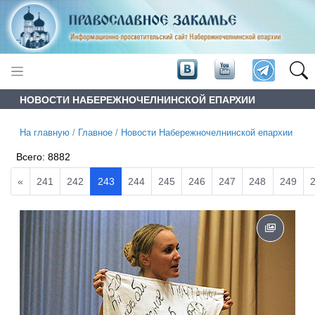
НОВОСТИ НАБЕРЕЖНОЧЕЛНИНСКОЙ ЕПАРХИИ
На главную
/
Главное
/
Новости Набережночелнинской епархии
Всего:
8882
«
241
242
243
244
245
246
247
248
249