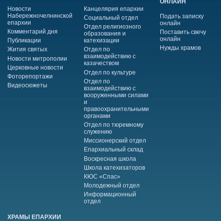
ОНЛАЙН
Новости
Канцелярия епархии
Набережночелнинской
Подать записку
Социальный отдел
епархии
онлайн
Отдел религиозного
Комментарий дня
Поставить свечу
образования и
онлайн
Публикации
катехизации
Нужды храмов
Жития святых
Отдел по
взаимодействию с
Новости митрополии
казачеством
Церковные новости
Отдел по культуре
Фоторепортажи
Отдел по
Видеосюжеты
взаимодействию с
вооруженными силами
и
правоохранительными
органами
Отдел по тюремному
служению
Миссионерский отдел
Епархиальный склад
Воскресная школа
Школа катехизаторов
КЮС «Спас»
Молодежный отдел
Информационный
отдел
ХРАМЫ ЕПАРХИИ