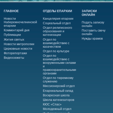
ГЛАВНОЕ
ОТДЕЛЫ ЕПАРХИИ
ЗАПИСКИ
ОНЛАЙН
Новости
Канцелярия епархии
Набережночелнинской
Подать записку
Социальный отдел
епархии
онлайн
Отдел религиозного
Комментарий дня
Поставить свечу
образования и
онлайн
Публикации
катехизации
Нужды храмов
Жития святых
Отдел по
взаимодействию с
Новости митрополии
казачеством
Церковные новости
Отдел по культуре
Фоторепортажи
Отдел по
Видеосюжеты
взаимодействию с
вооруженными силами
и
правоохранительными
органами
Отдел по тюремному
служению
Миссионерский отдел
Епархиальный склад
Воскресная школа
Школа катехизаторов
КЮС «Спас»
Молодежный отдел