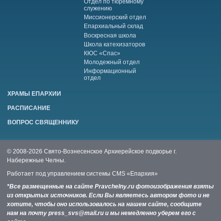
Отдел по тюремному
служению
Миссионерский отдел
Епархиальный склад
Воскресная школа
Школа катехизаторов
КЮС «Спас»
Молодежный отдел
Информационный
отдел
ХРАМЫ ЕПАРХИИ
РАСПИСАНИЕ
ВОПРОС СВЯЩЕННИКУ
© 2008-2026 Свято-Вознесенское Архиерейское подворье г.
Набережные Челны.
Работает под управлением системы
CMS «Епархия»
*Все размещенные на сайте Pravchelny.ru фотоизображения взяты
из открытых источников. Если Вы являетесь автором фото и не
хотите, чтобы оно использовалось на нашем сайте, сообщите
нам на почту press_svs@mail.ru и мы немедленно уберем его с