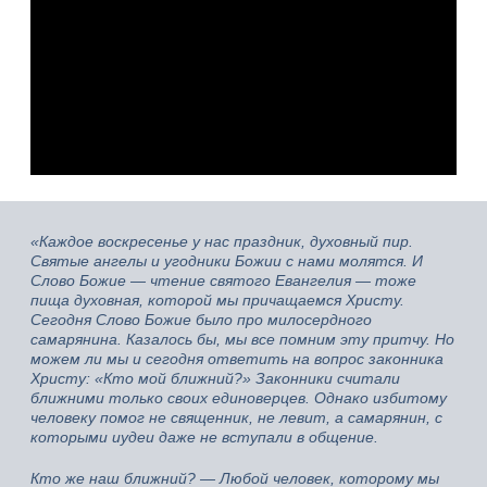
«Каждое воскресенье у нас праздник, духовный пир.
Святые ангелы и угодники Божии с нами молятся. И
Слово Божие — чтение святого Евангелия — тоже
пища духовная, которой мы причащаемся Христу.
Сегодня Слово Божие было про милосердного
самарянина. Казалось бы, мы все помним эту притчу. Но
можем ли мы и сегодня ответить на вопрос законника
Христу: «Кто мой ближний?» Законники считали
ближними только своих единоверцев. Однако избитому
человеку помог не священник, не левит, а самарянин, с
которыми иудеи даже не вступали в общение.
Кто же наш ближний? — Любой человек, которому мы