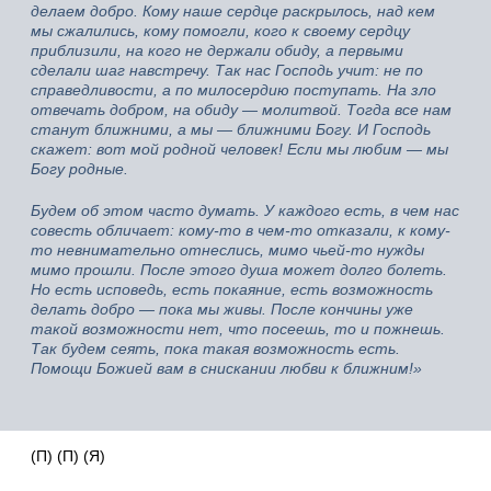
делаем добро. Кому наше сердце раскрылось, над кем
мы сжалились, кому помогли, кого к своему сердцу
приблизили, на кого не держали обиду, а первыми
сделали шаг навстречу. Так нас Господь учит: не по
справедливости, а по милосердию поступать. На зло
отвечать добром, на обиду — молитвой. Тогда все нам
станут ближними, а мы — ближними Богу. И Господь
скажет: вот мой родной человек! Если мы любим — мы
Богу родные.
Будем об этом часто думать. У каждого есть, в чем нас
совесть обличает: кому-то в чем-то отказали, к кому-
то невнимательно отнеслись, мимо чьей-то нужды
мимо прошли. После этого душа может долго болеть.
Но есть исповедь, есть покаяние, есть возможность
делать добро — пока мы живы. После кончины уже
такой возможности нет, что посеешь, то и пожнешь.
Так будем сеять, пока такая возможность есть.
Помощи Божией вам в снискании любви к ближним!»
(П) (П) (Я)