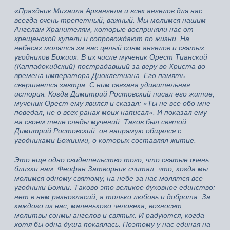
«Праздник Михаила Архангела и всех ангелов для нас
всегда очень трепетный, важный. Мы молимся нашим
Ангелам Хранителям, которые восприняли нас от
крещенской купели и сопровождают по жизни. На
небесах молятся за нас целый сонм ангелов и святых
угодников Божиих. В их числе мученик Орест Тианский
(Каппадокийский) пострадавший за веру во Христа во
времена императора Диоклетиана. Его память
свершается завтра. С ним связана удивительная
история. Когда Димитрий Ростовский писал его житие,
мученик Орест ему явился и сказал: «Ты не все обо мне
поведал, не о всех ранах моих написал». И показал ему
на своем теле следы мучений. Таков был святой
Димитрий Ростовский: он напрямую общался с
угодниками Божиими, о которых составлял житие.
Это еще одно свидетельство того, что святые очень
близки нам. Феофан Затворник считал, что, когда мы
молимся одному святому, на небе за нас молятся все
угодники Божии. Таково это великое духовное единство:
нет в нем разногласий, а только любовь и доброта. За
каждого из нас, маленького человека, возносят
молитвы сонмы ангелов и святых. И радуются, когда
хотя бы одна душа покаялась. Поэтому у нас единая на