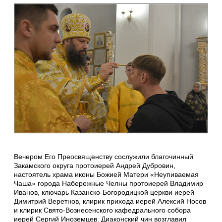
Вечером Его Преосвященству сослужили благочинный
Закамского округа протоиерей Андрей Дубровин,
настоятель храма иконы Божией Матери «Неупиваемая
Чаша» города Набережные Челны протоиерей Владимир
Иванов, ключарь Казанско-Богородицкой церкви иерей
Димитрий Веретнов, клирик прихода иерей Алексий Носов
и клирик Свято-Вознесенского кафедрального собора
иерей Сергий Иноземцев. Диаконский чин возглавил