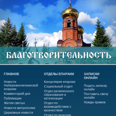
ГЛАВНОЕ
ОТДЕЛЫ ЕПАРХИИ
ЗАПИСКИ
ОНЛАЙН
Новости
Канцелярия епархии
Набережночелнинской
Подать записку
Социальный отдел
епархии
онлайн
Отдел религиозного
Комментарий дня
Поставить свечу
образования и
онлайн
Публикации
катехизации
Нужды храмов
Жития святых
Отдел по
взаимодействию с
Новости митрополии
казачеством
Церковные новости
Отдел по культуре