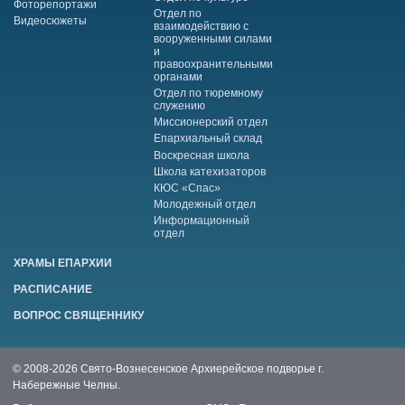
Фоторепортажи
Отдел по
Видеосюжеты
взаимодействию с
вооруженными силами
и
правоохранительными
органами
Отдел по тюремному
служению
Миссионерский отдел
Епархиальный склад
Воскресная школа
Школа катехизаторов
КЮС «Спас»
Молодежный отдел
Информационный
отдел
ХРАМЫ ЕПАРХИИ
РАСПИСАНИЕ
ВОПРОС СВЯЩЕННИКУ
© 2008-2026 Свято-Вознесенское Архиерейское подворье г.
Набережные Челны.