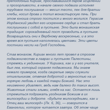
преподобный Кириак, прославившийся даром исцелений
и прозорливости, в начале своего подвига исполнял
трудовое послушание — месил тесто, пек для братии
хлебы, носил дрова и топил монастырскую печь. При
этом юноша строго постился и много молился. Герасим
Иорданский увидел его искреннее сердце и стал брать
послушника с собой в пустыню. Это была монашеская
традиция: сорокадневный пост проводить в пустыне.
Возвращались они к Вербному воскресенью, и в это
время вся пустыня наполнялась цветами. Эти цветы
постники несли на Гроб Господень.
Став монахом, Кириак много лет провел в строгом
подвижничестве в лаврах и пустынях Палестины,
стремясь к уединению. У Кириака, как и у его учителя,
был лев, который охранял подвижника. Мы знаем
немало примеров, когда свирепые звери служили
отшельникам, отвечая добротой и верностью на их
горячую любовь к каждой твари Божией. Нас это
неизменно удивляет, ведь нам далеко до таких высот.
Животные стали злыми, глядя на нас. Остается лишь
стремиться подражать угодникам Божиим в их
милосердии и доброте. «Будьте милосердными, как и
Отец ваш милосерд» (Лк. 6, 36), — говорится в
Евангелии, которое читается завтра. Об этом чаще