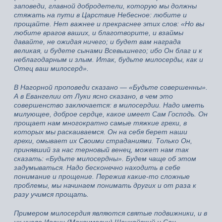
заповеди, главной добродетели, которую мы должны
стяжать на пути в Царствие Небесное: любите и
прощайте. Нет важнее и прекраснее этих слов: «Но вы
любите врагов ваших, и благотворите, и взаймы
давайте, не ожидая ничего; и будет вам награда
великая, и будете сынами Всевышнего; ибо Он благ и к
неблагодарным и злым. Итак, будьте милосерды, как и
Отец ваш милосерд».
В Нагорной проповеди сказано — «Будьте совершенны».
А в Евангелии от Луки ясно сказано, в чем это
совершенство заключается: в милосердии. Надо иметь
милующее, доброе сердце, какое имеет Сам Господь. Он
прощает нам многократно самые тяжкие грехи, в
которых мы раскаиваемся. Он на себя берет наши
грехи, омывает их Своими страданиями. Только Он,
принявший за нас терновый венец, может нам так
сказать: «Будьте милосердны». Будем чаще об этом
задумываться. Надо бесконечно находить в себе
понимание и прощение. Пережив какие-то сложные
проблемы, мы начинаем понимать других и от раза к
разу учимся прощать.
Примером милосердия являются святые подвижники, и в