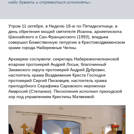
надо думать и стремиться исполнять».
Утром 11 октября, в Неделю 18-ю по Пятидесятнице, в
день обретения мощей святителя Иоанна, архиепископа
Шанхайского и Сан-Францисского (1993), владыка
совершил Божественную литургию в Крестовоздвиженском
храме города Набережные Челны.
Архиерею сослужили: секретарь Набережночелнинской
епархии протоиерей Андрей Лосык, благочинный
Закамского округа протоиерей Андрей Дубровин,
настоятель храма Воздвижения Креста Господня
протоиерей Сергий Писковцев, настоятель храма
преподобного Серафима Саровского иеромонах
Амвросий (Степанюк). Песнопения исполнил приходской
хор под управлением Кристины Матвеевой.