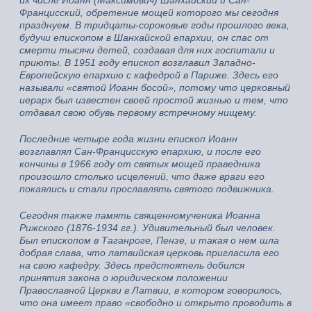
их числе Иоанн (Максимович) Шанхайский и Сан-
Францисский, обретение мощей которого мы сегодня
празднуем. В тридцаты-сороковые годы прошлого века,
будучи епископом в Шанхайской епархии, он спас от
смерти тысячи детей, создавая для них госпитали и
приюты. В 1951 году епископ возглавил Западно-
Европейскую епархию с кафедрой в Париже. Здесь его
называли «святой Иоанн босой», потому что церковный
иерарх был известен своей простой жизнью и тем, что
отдавал свою обувь первому встречному нищему.
Последние четыре года жизни епископ Иоанн
возглавлял Сан-Францисскую епархию, и после его
кончины в 1966 году от святых мощей праведника
произошло столько исцелений, что даже враги его
покаялись и стали прославлять святого подвижника.
Сегодня также память священномученика Иоанна
Рижского (1876-1934 гг.). Удивительный был человек.
Был епископом в Таганроге, Пензе, и такая о нем шла
добрая слава, что латвийская церковь пригласила его
на свою кафедру. Здесь предстоятель добился
принятия закона о юридическом положении
Православной Церкви в Латвии, в котором говорилось,
что она имеет право «свободно и открыто проводить в