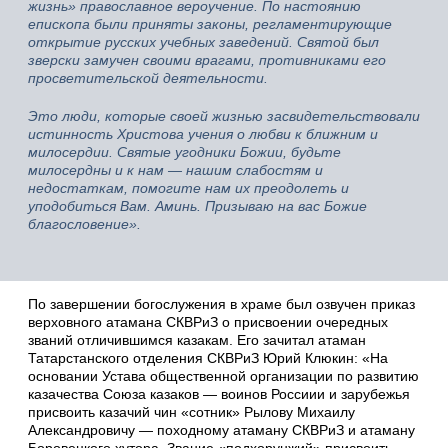
жизнь» православное вероучение. По настоянию
епископа были приняты законы, регламентирующие
открытие русских учебных заведений. Святой был
зверски замучен своими врагами, противниками его
просветительской деятельности.
Это люди, которые своей жизнью засвидетельствовали
истинность Христова учения о любви к ближним и
милосердии. Святые угодники Божии, будьте
милосердны и к нам — нашим слабостям и
недостаткам, помогите нам их преодолеть и
уподобиться Вам. Аминь. Призываю на вас Божие
благословение».
По завершении богослужения в храме был озвучен приказ
верховного атамана СКВРиЗ о присвоении очередных
званий отличившимся казакам. Его зачитал атаман
Татарстанского отделения СКВРиЗ Юрий Клюкин: «На
основании Устава общественной организации по развитию
казачества Союза казаков — воинов Россиии и зарубежья
присвоить казачий чин «сотник» Рылову Михаилу
Александровичу — походному атаману СКВРиЗ и атаману