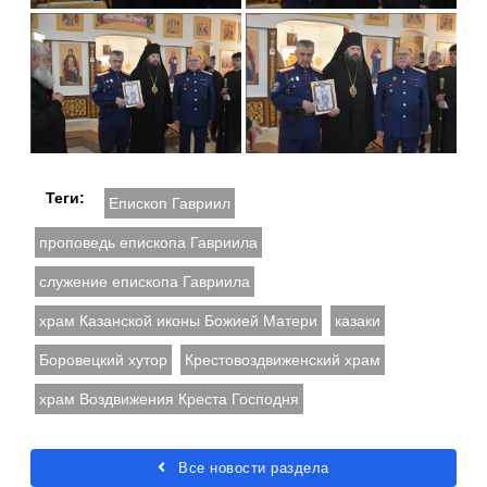
Теги:
Епископ Гавриил
проповедь епископа Гавриила
служение епископа Гавриила
храм Казанской иконы Божией Матери
казаки
Боровецкий хутор
Крестовоздвиженский храм
храм Воздвижения Креста Господня
Все новости раздела