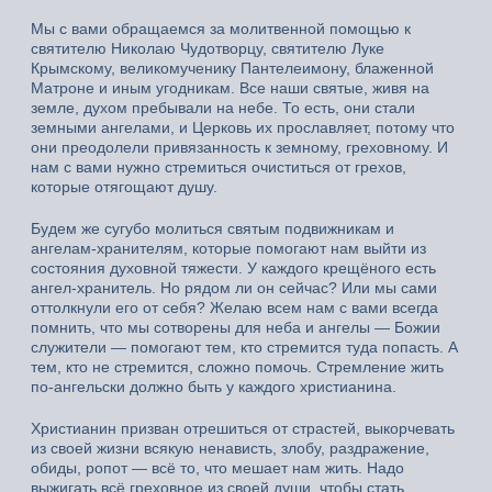
Мы с вами обращаемся за молитвенной помощью к
святителю Николаю Чудотворцу, святителю Луке
Крымскому, великомученику Пантелеимону, блаженной
Матроне и иным угодникам. Все наши святые, живя на
земле, духом пребывали на небе. То есть, они стали
земными ангелами, и Церковь их прославляет, потому что
они преодолели привязанность к земному, греховному. И
нам с вами нужно стремиться очиститься от грехов,
которые отягощают душу.
Будем же сугубо молиться святым подвижникам и
ангелам-хранителям, которые помогают нам выйти из
состояния духовной тяжести. У каждого крещёного есть
ангел-хранитель. Но рядом ли он сейчас? Или мы сами
оттолкнули его от себя? Желаю всем нам с вами всегда
помнить, что мы сотворены для неба и ангелы — Божии
служители — помогают тем, кто стремится туда попасть. А
тем, кто не стремится, сложно помочь. Стремление жить
по-ангельски должно быть у каждого христианина.
Христианин призван отрешиться от страстей, выкорчевать
из своей жизни всякую ненависть, злобу, раздражение,
обиды, ропот — всё то, что мешает нам жить. Надо
выжигать всё греховное из своей души, чтобы стать