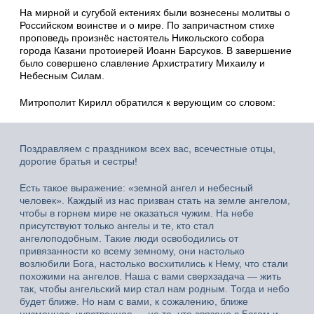
На мирной и сугубой ектениях были вознесены молитвы о
Российском воинстве и о мире. По запричастном стихе
проповедь произнёс настоятель Никольского собора
города Казани протоиерей Иоанн Барсуков. В завершение
было совершено славление Архистратигу Михаилу и
Небесным Силам.
Митрополит Кирилл обратился к верующим со словом:
Поздравляем с праздником всех вас, всечестные отцы,
дорогие братья и сестры!
Есть такое выражение: «земной ангел и небесный
человек». Каждый из нас призван стать на земле ангелом,
чтобы в горнем мире не оказаться чужим. На небе
присутствуют только ангелы и те, кто стал
ангелоподобным. Такие люди освободились от
привязанности ко всему земному, они настолько
возлюбили Бога, настолько восхитились к Нему, что стали
похожими на ангелов. Наша с вами сверхзадача — жить
так, чтобы ангельский мир стал нам родным. Тогда и небо
будет ближе. Но нам с вами, к сожалению, ближе
низменное, чувственное — не то, что связано с Богом и