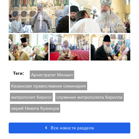
Теги:
Архистратиг Михаил
Казанская православная семинария
митрополит Кирилл
служение митрополита Кирилла
иерей Никита Кузнецов
Все новости раздела