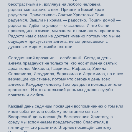
бесстрастными и, взглянув на любого человека,
радоваться встрече с ним. Пришли в Божий храм —
радуемся. Причастились Святых Христовых Таин —
радуемся. Вышли из храма — радостно. Пошли домой —
радостно. Идём по улице — счастливы. И что бы ни
происходило в жизни, мы знаем: с нами ангел-хранитель.
Радости нам с вами не достаёт именно потому что мы не
ощущаем присутствия ангела, не соприкасаемся с
духовным миром, живём плотски.
Сегодняшний праздник — особенный. Сегодня день
ангела празднуют не только те, кто носит имена святых
архангелов Михаила, Гавриила, Рафаила, Уриила,
Селафиила, Иегудиила, Варахиила и Иеремиила, но и все
верующие христиане, потому что сегодня день всех
ангелов. Каждому человеку Господь дал в помощь ангела-
хранителя. И этот ангельский день мы должны сугубо
почитать и любить.
Каждый день седмицы посвящен воспоминанию о том или
ином событии или особому почитанию святых.
Воскресный день посвящён Воскресению Христову, в
среду мы вспоминаем предательство Спасителя, в
пятницу — Его распятие. Вторник посвящён святому