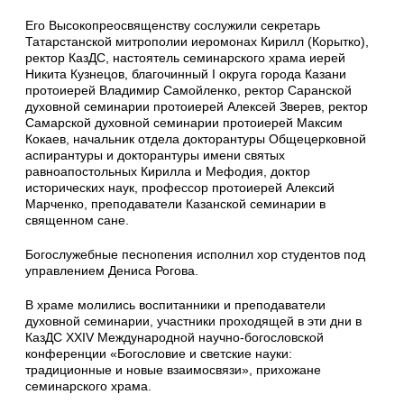
Его Высокопреосвященству сослужили секретарь
Татарстанской митрополии иеромонах Кирилл (Корытко),
ректор КазДС, настоятель семинарского храма иерей
Никита Кузнецов, благочинный I округа города Казани
протоиерей Владимир Самойленко, ректор Саранской
духовной семинарии протоиерей Алексей Зверев, ректор
Самарской духовной семинарии протоиерей Максим
Кокаев, начальник отдела докторантуры Общецерковной
аспирантуры и докторантуры имени святых
равноапостольных Кирилла и Мефодия, доктор
исторических наук, профессор протоиерей Алексий
Марченко, преподаватели Казанской семинарии в
священном сане.
Богослужебные песнопения исполнил хор студентов под
управлением Дениса Рогова.
В храме молились воспитанники и преподаватели
духовной семинарии, участники проходящей в эти дни в
КазДС XXIV Международной научно-богословской
конференции «Богословие и светские науки:
традиционные и новые взаимосвязи», прихожане
семинарского храма.