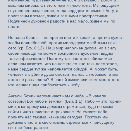
вышним миром. От этого нам и тяжко жить. Мы ощущаем
внутреннее раздвоение, когда сердцем тянемся к Богу, а
привязаны к земле, живём земными пристрастиями.
Подлинной духовной радости в нас мало, живём мы по
плоти.
Но наша брань — не против плоти и крови, а против духов
злобы поднебесной, против миродержителей тьмы века
сего (ср. Еф. 6:12). Наш мир наполнен духом, но в силу
своей немощи не можем воспринять духовное, видим
только физическое. Поэтому так часто мы обижаемся:
если нам кажется, что на нас кто-то «не так» посмотрел,
наше сердце тут же наполняется обидой. А, может быть,
человек в глубине души смотрит на нас с любовью, а мы
этого не разглядели? В нашей жизни слишком много того,
что мешает нам приблизиться к небу.
Ангелы Божии напоминают нам о небе. «В начале
сотворил Бог небо и землю» (Быт. 1:1). Небо — это горний
мир, к которому мы должны стремиться, туда не может
войти ничто нечистое и греховное. Не сможет небо
принять нас такими, какие мы сегодня. Поэтому мы
должны очистить свою жизнь, стремиться к присущему
святым бесстрастию.