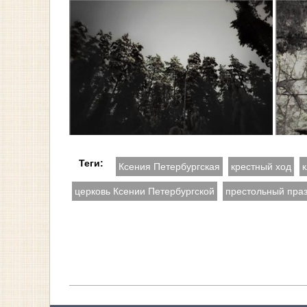
Теги:
Ксения Петербургская
крестный ход
церковь Ксении Петербургской
престольный пра