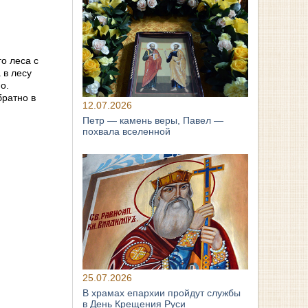
о леса с
 в лесу
о.
братно в
12.07.2026
Петр — камень веры, Павел —
похвала вселенной
25.07.2026
В храмах епархии пройдут службы
в День Крещения Руси