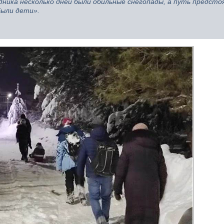
ника несколько дней были обильные снегопады, а путь предсто
 были дети».