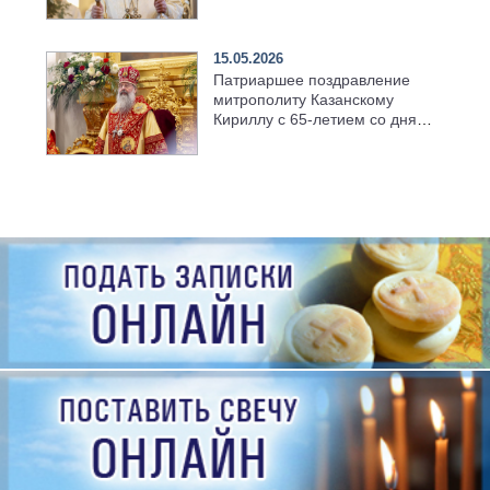
храме Казанской духовной
семинарии
15.05.2026
Патриаршее поздравление
митрополиту Казанскому
Кириллу с 65-летием со дня
рождения