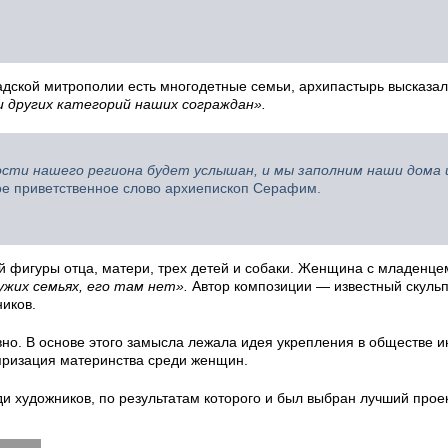
радской митрополии есть многодетные семьи, архипастырь высказа
 других категорий наших сограждан».
сти нашего региона будет услышан, и мы заполним наши дома 
ое приветственное слово архиепископ Серафим.
й фигуры отца, матери, трех детей и собаки. Женщина с младенце
ужих семьях, его там нет».
Автор композиции — известный скульп
иков.
но. В основе этого замысла лежала идея укрепления в обществе и
ляризация материнства среди женщин.
и художников, по результатам которого и был выбран лучший проек