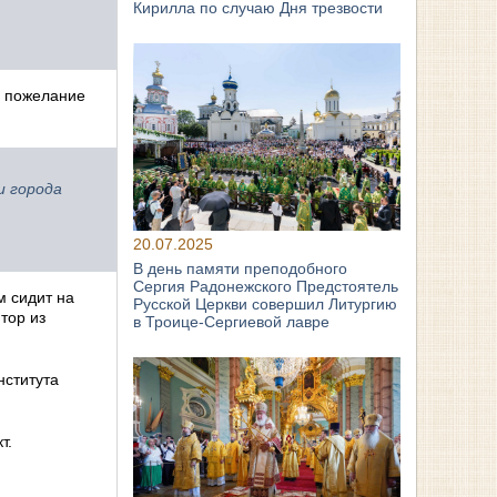
Кирилла по случаю Дня трезвости
л пожелание
и города
20.07.2025
В день памяти преподобного
Сергия Радонежского Предстоятель
м сидит на
Русской Церкви совершил Литургию
тор из
в Троице-Сергиевой лавре
нститута
т.