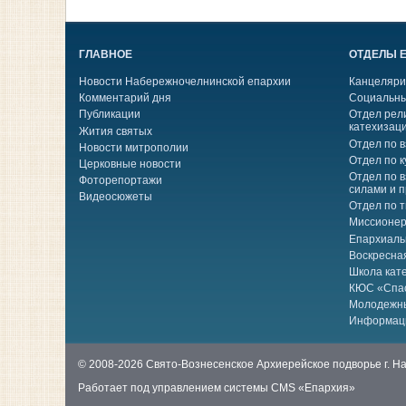
ГЛАВНОЕ
ОТДЕЛЫ 
Новости Набережночелнинской епархии
Канцеляри
Комментарий дня
Социальны
Публикации
Отдел рел
катехизац
Жития святых
Отдел по 
Новости митрополии
Отдел по к
Церковные новости
Отдел по 
Фоторепортажи
силами и 
Видеосюжеты
Отдел по 
Миссионер
Епархиаль
Воскресна
Школа кат
КЮС «Спа
Молодежн
Информац
© 2008-2026 Свято-Вознесенское Архиерейское подворье г. 
Работает под управлением системы
CMS «Епархия»