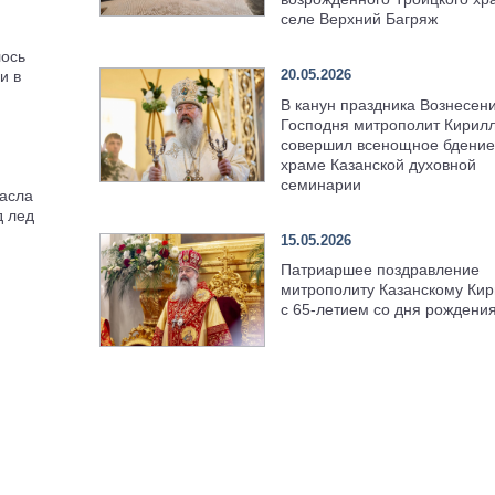
селе Верхний Багряж
лось
20.05.2026
и в
В канун праздника Вознесен
Господня митрополит Кирил
совершил всенощное бдение
храме Казанской духовной
семинарии
асла
д лед
15.05.2026
Патриаршее поздравление
митрополиту Казанскому Кир
с 65-летием со дня рождени