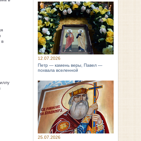
ия
л
 в
12.07.2026
Петр — камень веры, Павел —
похвала вселенной
иллу
я
25.07.2026