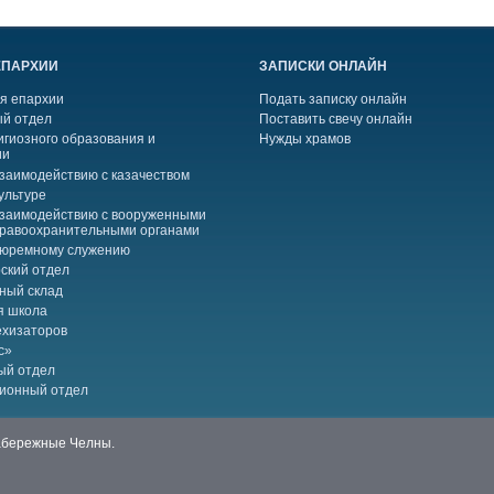
ЕПАРХИИ
ЗАПИСКИ ОНЛАЙН
я епархии
Подать записку онлайн
й отдел
Поставить свечу онлайн
игиозного образования и
Нужды храмов
ии
взаимодействию с казачеством
ультуре
взаимодействию с вооруженными
правоохранительными органами
тюремному служению
ский отдел
ный склад
я школа
ехизаторов
с»
ый отдел
ионный отдел
Набережные Челны.