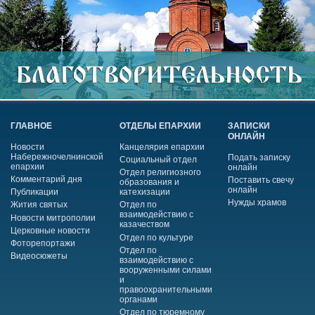
ГЛАВНОЕ
ОТДЕЛЫ ЕПАРХИИ
ЗАПИСКИ
ОНЛАЙН
Новости
Канцелярия епархии
Набережночелнинской
Подать записку
Социальный отдел
епархии
онлайн
Отдел религиозного
Комментарий дня
Поставить свечу
образования и
онлайн
Публикации
катехизации
Нужды храмов
Жития святых
Отдел по
взаимодействию с
Новости митрополии
казачеством
Церковные новости
Отдел по культуре
Фоторепортажи
Отдел по
Видеосюжеты
взаимодействию с
вооруженными силами
и
правоохранительными
органами
Отдел по тюремному