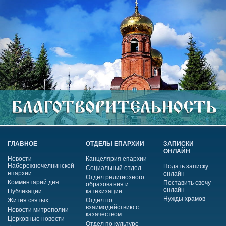
ГЛАВНОЕ
ОТДЕЛЫ ЕПАРХИИ
ЗАПИСКИ
ОНЛАЙН
Новости
Канцелярия епархии
Набережночелнинской
Подать записку
Социальный отдел
епархии
онлайн
Отдел религиозного
Комментарий дня
Поставить свечу
образования и
онлайн
Публикации
катехизации
Нужды храмов
Жития святых
Отдел по
взаимодействию с
Новости митрополии
казачеством
Церковные новости
Отдел по культуре