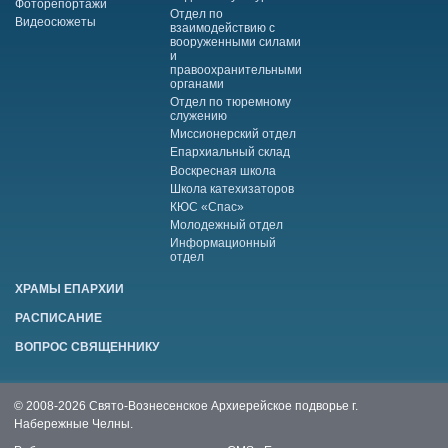
Фоторепортажи
Отдел по
Видеосюжеты
взаимодействию с
вооруженными силами
и
правоохранительными
органами
Отдел по тюремному
служению
Миссионерский отдел
Епархиальный склад
Воскресная школа
Школа катехизаторов
КЮС «Спас»
Молодежный отдел
Информационный
отдел
ХРАМЫ ЕПАРХИИ
РАСПИСАНИЕ
ВОПРОС СВЯЩЕННИКУ
© 2008-2026 Свято-Вознесенское Архиерейское подворье г.
Набережные Челны.