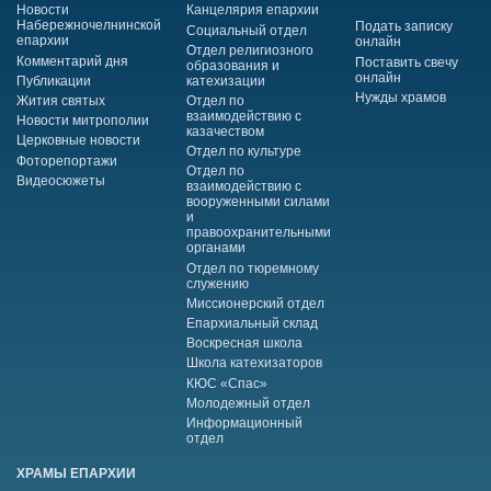
Новости
Канцелярия епархии
Набережночелнинской
Подать записку
Социальный отдел
епархии
онлайн
Отдел религиозного
Комментарий дня
Поставить свечу
образования и
онлайн
Публикации
катехизации
Нужды храмов
Жития святых
Отдел по
взаимодействию с
Новости митрополии
казачеством
Церковные новости
Отдел по культуре
Фоторепортажи
Отдел по
Видеосюжеты
взаимодействию с
вооруженными силами
и
правоохранительными
органами
Отдел по тюремному
служению
Миссионерский отдел
Епархиальный склад
Воскресная школа
Школа катехизаторов
КЮС «Спас»
Молодежный отдел
Информационный
отдел
ХРАМЫ ЕПАРХИИ