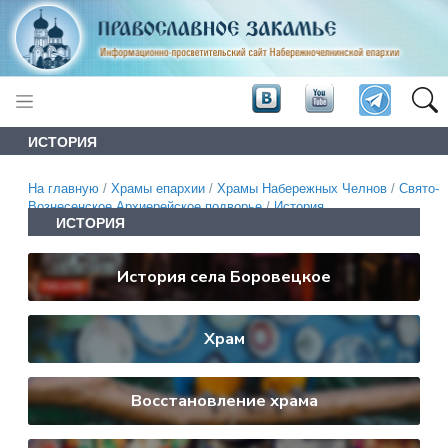
ИСТОРИЯ
На главную
/
Храмы епархии
/
Храмы Набережных Челнов
/
Свято-
Вознесенское Архиерейское подворье
/
История
ИСТОРИЯ
История села Боровецкое
Храм
Восстановление храма