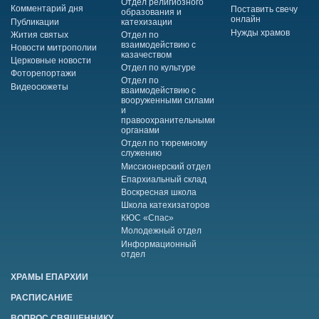
Отдел религиозного
Комментарий дня
Поставить свечу
образования и
онлайн
Публикации
катехизации
Нужды храмов
Жития святых
Отдел по
взаимодействию с
Новости митрополии
казачеством
Церковные новости
Отдел по культуре
Фоторепортажи
Отдел по
Видеосюжеты
взаимодействию с
вооруженными силами
и
правоохранительными
органами
Отдел по тюремному
служению
Миссионерский отдел
Епархиальный склад
Воскресная школа
Школа катехизаторов
КЮС «Спас»
Молодежный отдел
Информационный
отдел
ХРАМЫ ЕПАРХИИ
РАСПИСАНИЕ
ВОПРОС СВЯЩЕННИКУ