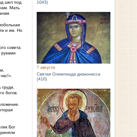
1043)
яд шел под
нам. Мать
анам.
елобольная
ти и им. Но
ого совета.
 руками
7 августа
и,
Святая Олимпиада диаконисса
час!».
(410)
 груди,
го богов.
оложение.
оторая
елик Бог
приняли