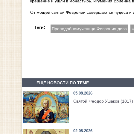
крещение и ушли в монастырь. Игумения Вриенна ве
От мощей святой Февронии совершаются чудеса и и
Теги:
Преподобномученица Феврония дева
ж
ЕЩЕ НОВОСТИ ПО ТЕМЕ
05.08.2026
Святой Феодор Ушаков (1817)
02.08.2026