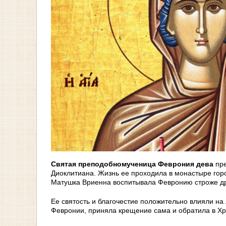
Святая преподобномученица Феврония
дева
пре
Диоклитиана. Жизнь ее проходила в монастыре гор
Матушка Вриенна воспитывала Февронию строже др
Ее святость и благочестие положительно влияли н
Февронии, приняла крещение сама и обратила в Хри