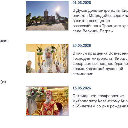
01.06.2026
В Духов день митрополит Ки
епископ Мефодий совершил
великое освящение
возрождённого Троицкого хр
селе Верхний Багряж
ская
20.05.2026
В канун праздника Вознесен
Господня митрополит Кирил
совершил всенощное бдение
храме Казанской духовной
семинарии
(ок.
15.05.2026
Патриаршее поздравление
митрополиту Казанскому Кир
с 65-летием со дня рождени