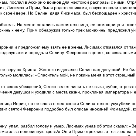
нам, послал в Ассирию воинов для жестокой расправы с ними. Отр
их, Лисимах и Прим, были родственниками, сочувствовали христиа
к своей вере. Но Селин, дядя Лисимаха, был беспощаден к христи
обитель. На месте остались настоятельница, ее помощница и тяж
кинь к нему. Прим обнаружив только трех монахинь, предложил уй
ронии и предложил ему взять ее в жены. Лисимах отказался от так
подслушали и передали Селину. Февронию в цепях, со связанными
ее веру во Христа. Жестоко издевался Селин над девушкой. Ее бил
только молилась: «Спаситель мой, не покинь меня в этот страшный 
от своих убеждений, Селин велел лишить ее языка, зубов, отрезать
учения девушки и уходили с места казни, проклиная императора и е
ница Иерия, но ее слова о жестокости Селина только усугубили п
двиг святой Февронии подробно был описан инокиней Фомаидой, к
ну, упал, разбил голову и умер. Лисимах узнав об этом сказал: «В
томстил за неповинную кровь!» Он и Прим отреклись от язычества, 