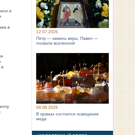
рилл и
и
ама в
12.07.2026
Петр — камень веры, Павел —
похвала вселенной
ия
л
 в
иллу
08.08.2026
я
В храмах состоится освящение
меда