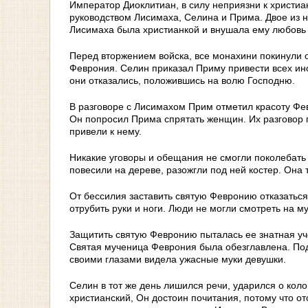
Император Диоклитиан, в силу неприязни к христиа
руководством Лисимаха, Селина и Прима. Двое из н
Лисимаха была христианкой и внушала ему любовь 
Перед вторжением войска, все монахини покинули 
Феврония. Селин приказал Приму привести всех ино
они отказались, положившись на волю Господню.
В разговоре с Лисимахом Прим отметил красоту Фев
Он попросил Прима спрятать женщин. Их разговор 
привели к нему.
Никакие уговоры и обещания не смогли поколебать 
повесили на дереве, разожгли под ней костер. Она 
От бессилия заставить святую Февронию отказаться 
отрубить руки и ноги. Люди не могли смотреть на м
Защитить святую Февронию пыталась ее знатная уче
Святая мученица Феврония была обезглавлена. По
своими глазами видела ужасные муки девушки.
Селин в тот же день лишился речи, ударился о колон
христианский, Он достоин почитания, потому что о