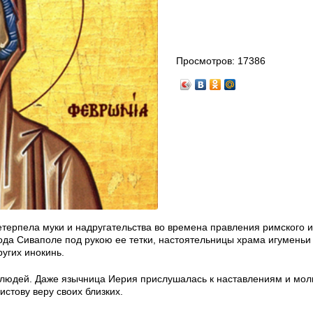
Просмотров:
17386
терпела муки и надругательства во времена правления римского 
ода Сиваполе под рукою ее тетки, настоятельницы храма игуменьи
угих инокинь.
а людей. Даже язычница Иерия прислушалась к наставлениям и мо
стову веру своих близких.