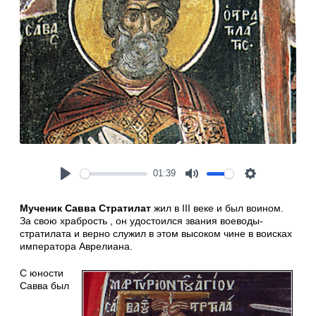
01:39
Play
Mute
Settings
Мученик Савва Стратилат
жил в III веке и был воином.
За свою храбрость , он удостоился звания воеводы-
стратилата и верно служил в этом высоком чине в воисках
императора Аврелиана.
С юности
Савва был