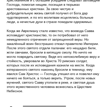
христианином и с большим усердием следовал заповедям
Господа, помогая нищим, посещая в тюрьмах
арестованных христиан. За свою чистую и
добродетельную жизнь святой получил от Бога дар
чудотворения, и по его молитвам исцелялись больные
люди, а нечистые духи в страхе покидали одержимых.
Когда же Аврелиану стало известно, что воевода Савва
исповедует христианство, то он потребовал от него
немедленного отречения от запрещенной веры. Но
закалённый воин бесстрашно откзал правителю Империи.
После этого святого отдали палачам: его нещадно били,
жгли свечами, бросили в кипящую смолу. Но ничто не
могло повредить святому. Видя его непоколебимую веру и
стойкость, уверовали во Христа 70 римских солдат,
которых после их исповедания казнили на месте. Когда
изтерзанного святого наконец бросили в темницу, ему
явился Сам Христос — Господь утешил его и повелел ему
ничего не бояться, а только верить. Утром, после новых
мучений, святого Савву утопили в реке, и светлая душа
этого мужественного человека вознеслась в Царствие
Небесное.