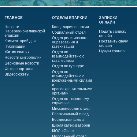
ГЛАВНОЕ
ОТДЕЛЫ ЕПАРХИИ
ЗАПИСКИ
ОНЛАЙН
Новости
Канцелярия епархии
Набережночелнинской
Подать записку
Социальный отдел
епархии
онлайн
Отдел религиозного
Комментарий дня
Поставить свечу
образования и
онлайн
Публикации
катехизации
Нужды храмов
Жития святых
Отдел по
взаимодействию с
Новости митрополии
казачеством
Церковные новости
Отдел по культуре
Фоторепортажи
Отдел по
Видеосюжеты
взаимодействию с
вооруженными силами
и
правоохранительными
органами
Отдел по тюремному
служению
Миссионерский отдел
Епархиальный склад
Воскресная школа
Школа катехизаторов
КЮС «Спас»
Молодежный отдел