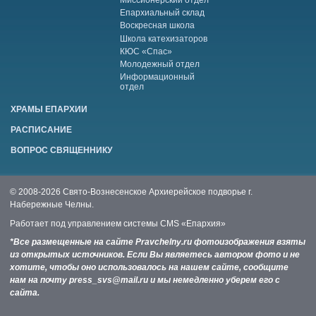
Миссионерский отдел
Епархиальный склад
Воскресная школа
Школа катехизаторов
КЮС «Спас»
Молодежный отдел
Информационный
отдел
ХРАМЫ ЕПАРХИИ
РАСПИСАНИЕ
ВОПРОС СВЯЩЕННИКУ
© 2008-2026 Свято-Вознесенское Архиерейское подворье г.
Набережные Челны.
Работает под управлением системы
CMS «Епархия»
*Все размещенные на сайте Pravchelny.ru фотоизображения взяты
из открытых источников. Если Вы являетесь автором фото и не
хотите, чтобы оно использовалось на нашем сайте, сообщите
нам на почту press_svs@mail.ru и мы немедленно уберем его с
сайта.