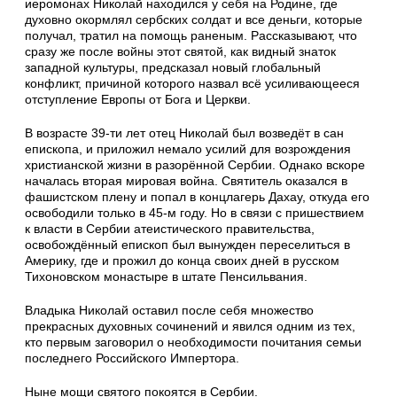
иеромонах Николай находился у себя на Родине, где
духовно окормлял сербских солдат и все деньги, которые
получал, тратил на помощь раненым. Рассказывают, что
сразу же после войны этот святой, как видный знаток
западной культуры, предсказал новый глобальный
конфликт, причиной которого назвал всё усиливающееся
отступление Европы от Бога и Церкви.
В возрасте 39-ти лет отец Николай был возведёт в сан
епископа, и приложил немало усилий для возрождения
христианской жизни в разорённой Сербии. Однако вскоре
началась вторая мировая война. Святитель оказался в
фашистском плену и попал в концлагерь Дахау, откуда его
освободили только в 45-м году. Но в связи с пришествием
к власти в Сербии атеистического правительства,
освобождённый епископ был вынужден переселиться в
Америку, где и прожил до конца своих дней в русском
Тихоновском монастыре в штате Пенсильвания.
Владыка Николай оставил после себя множество
прекрасных духовных сочинений и явился одним из тех,
кто первым заговорил о необходимости почитания семьи
последнего Российского Импертора.
Ныне мощи святого покоятся в Сербии.