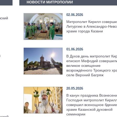
НОВОСТИ МИТРОПОЛИИ
02.06.2026
ский
Митрополит Кирилл соверши
Литургию в Александро-Невс
храме города Казани
01.06.2026
й
В Духов день митрополит Ки
епископ Мефодий совершил
великое освящение
возрождённого Троицкого хр
селе Верхний Багряж
20.05.2026
В канун праздника Вознесен
Господня митрополит Кирил
совершил всенощное бдение
храме Казанской духовной
семинарии
щский