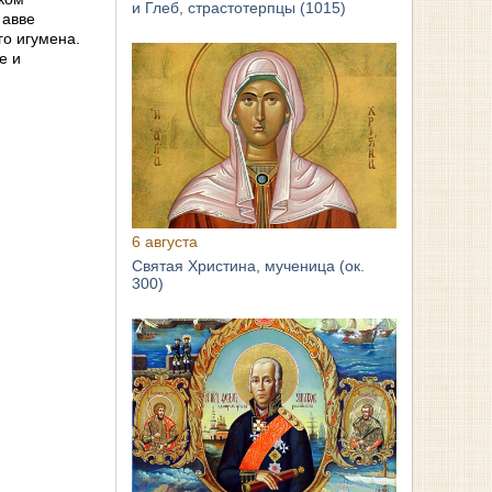
и Глеб, страстотерпцы (1015)
 авве
го игумена.
е и
6 августа
Святая Христина, мученица (ок.
300)