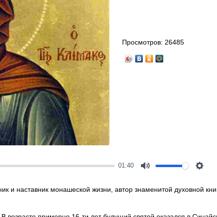
Просмотров:
26485
01:40
Mute
Setti
ик и наставник монашеской жизни, автор знаменитой духовной кни
 В возрасте примерно 16-ти лет будущий святой оказался в Синай