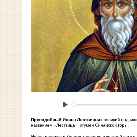
Play
Преподобный Иоанн Лествичник
великий подвижн
названием «Лествица», игумен Синайской горы.
Иоанн родился в Константинополе в знатной семье.