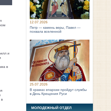
л
12.07.2026
ком
Петр — камень веры, Павел —
похвала вселенной
рилл и
и
ама в
25.07.2026
В храмах епархии пройдут службы
ия
в День Крещения Руси
л
 в
МОЛОДЕЖНЫЙ ОТДЕЛ