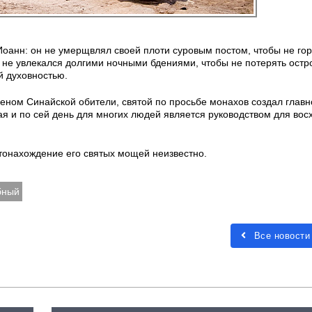
Иоанн: он не умерщвлял своей плоти суровым постом, чтобы не го
н не увлекался долгими ночными бдениями, чтобы не потерять остр
й духовностью.
меном Синайской обители, святой по просьбе монахов создал главн
ая и по сей день для многих людей является руководством для вос
тонахождение его святых мощей неизвестно.
бный
Все новости