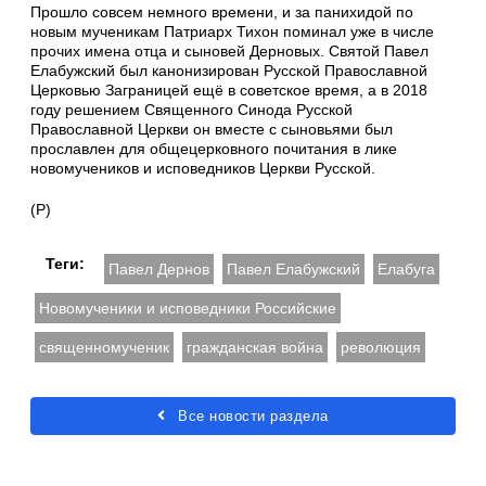
Прошло совсем немного времени, и за панихидой по
новым мученикам Патриарх Тихон поминал уже в числе
прочих имена отца и сыновей Дерновых. Святой Павел
Елабужский был канонизирован Русской Православной
Церковью Заграницей ещё в советское время, а в 2018
году решением Священного Синода Русской
Православной Церкви он вместе с сыновьями был
прославлен для общецерковного почитания в лике
новомучеников и исповедников Церкви Русской.
(Р)
Теги:
Павел Дернов
Павел Елабужский
Елабуга
Новомученики и исповедники Российские
священномученик
гражданская война
революция
Все новости раздела