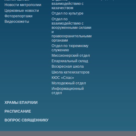
взаимодействию с
Новости митрополии
казачеством
Церковные новости
Отдел по культуре
Фоторепортажи
Отдел по
Видеосюжеты
взаимодействию с
вооруженными силами
и
правоохранительными
органами
Отдел по тюремному
служению
Миссионерский отдел
Епархиальный склад
Воскресная школа
Школа катехизаторов
КЮС «Спас»
Молодежный отдел
Информационный
отдел
ХРАМЫ ЕПАРХИИ
РАСПИСАНИЕ
ВОПРОС СВЯЩЕННИКУ