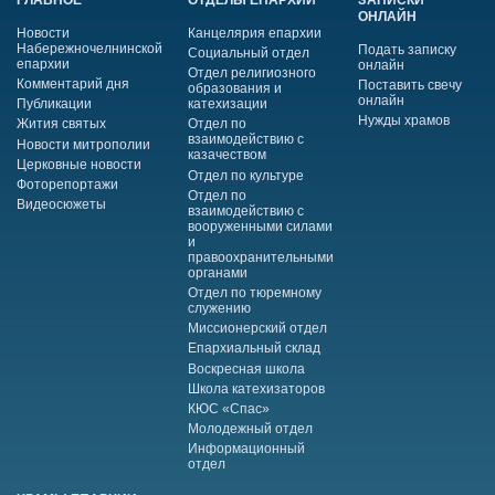
ОНЛАЙН
Новости
Канцелярия епархии
Набережночелнинской
Подать записку
Социальный отдел
епархии
онлайн
Отдел религиозного
Комментарий дня
Поставить свечу
образования и
онлайн
Публикации
катехизации
Нужды храмов
Жития святых
Отдел по
взаимодействию с
Новости митрополии
казачеством
Церковные новости
Отдел по культуре
Фоторепортажи
Отдел по
Видеосюжеты
взаимодействию с
вооруженными силами
и
правоохранительными
органами
Отдел по тюремному
служению
Миссионерский отдел
Епархиальный склад
Воскресная школа
Школа катехизаторов
КЮС «Спас»
Молодежный отдел
Информационный
отдел