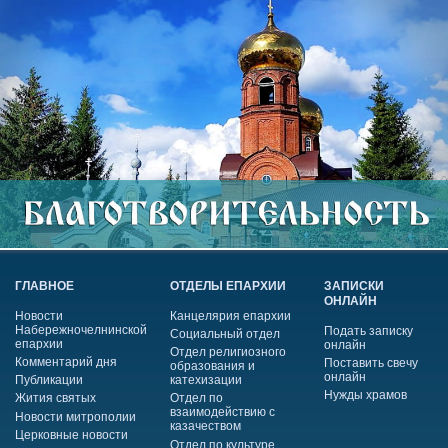
ГЛАВНОЕ
ОТДЕЛЫ ЕПАРХИИ
ЗАПИСКИ
ОНЛАЙН
Новости
Канцелярия епархии
Набережночелнинской
Подать записку
Социальный отдел
епархии
онлайн
Отдел религиозного
Комментарий дня
Поставить свечу
образования и
онлайн
Публикации
катехизации
Нужды храмов
Жития святых
Отдел по
взаимодействию с
Новости митрополии
казачеством
Церковные новости
Отдел по культуре