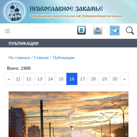
ПУБЛИКАЦИИ
На главную
/
Главное
/
Публикации
Всего:
1908
«
11
12
13
14
15
16
17
18
19
20
»