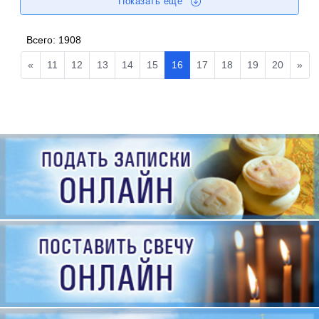
Показать еще
Всего:
1908
«
11
12
13
14
15
16
17
18
19
20
»