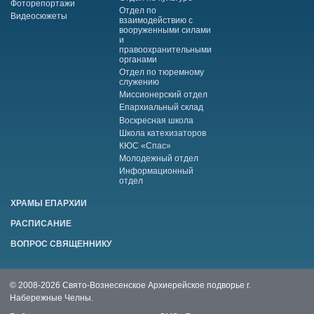
Фоторепортажи
Отдел по
Видеосюжеты
взаимодействию с
вооруженными силами
и
правоохранительными
органами
Отдел по тюремному
служению
Миссионерский отдел
Епархиальный склад
Воскресная школа
Школа катехизаторов
КЮС «Спас»
Молодежный отдел
Информационный
отдел
ХРАМЫ ЕПАРХИИ
РАСПИСАНИЕ
ВОПРОС СВЯЩЕННИКУ
© 2008-2026 Свято-Вознесенское Архиерейское подворье г.
Набережные Челны.