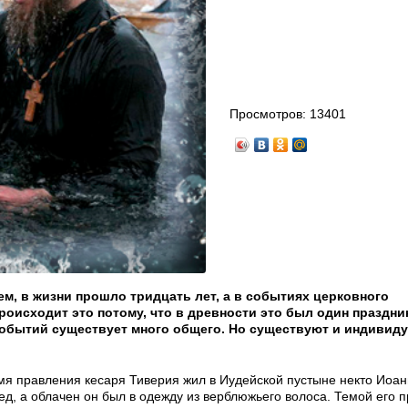
Просмотров:
13401
м, в жизни прошло тридцать лет, а в событиях церковного
роисходит это потому, что в древности это был один праздни
 событий существует много общего. Но существуют и индивид
я правления кесаря Тиверия жил в Иудейской пустыне некто Иоанн
ед, а облачен он был в одежду из верблюжьего волоса. Темой его 