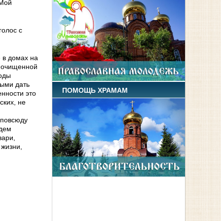
 Мой
голос с
 в домах на
е очищенной
воды
ными дать
ПОМОЩЬ ХРАМАМ
енности это
ских, не
 повсюду
удем
вари,
 жизни,