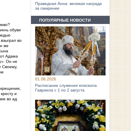
Праведная Анна: великая награда
за смирение
ПОПУЛЯРНЫЕ НОВОСТИ
лево?
емень обуви
оведью
 взыграл во
нн же
Сына
 от Адама
у». Он не
у Своему,
ом
01.08.2026
Расписание служения епископа
м крещении,
Гавриила с 1 по 2 августа
 кресту и
вие во ад