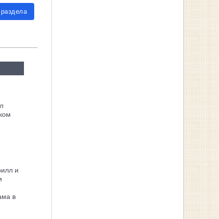
 раздела
л
ком
рилл и
и
ама в