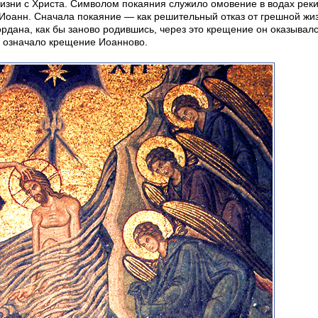
изни с Христа. Символом покаяния служило омовение в водах рек
 Иоанн. Сначала покаяние — как решительный отказ от грешной жиз
рдана, как бы заново родившись, через это крещение он оказывал
о означало крещение Иоанново.