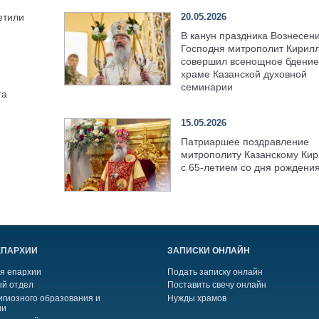
20.05.2026
етили
В канун праздника Вознесен
Господня митрополит Кирил
совершил всенощное бдение
храме Казанской духовной
семинарии
га
15.05.2026
Патриаршее поздравление
митрополиту Казанскому Кир
с 65-летием со дня рождени
ЕПАРХИИ
ЗАПИСКИ ОНЛАЙН
я епархии
Подать записку онлайн
й отдел
Поставить свечу онлайн
игиозного образования и
Нужды храмов
ии