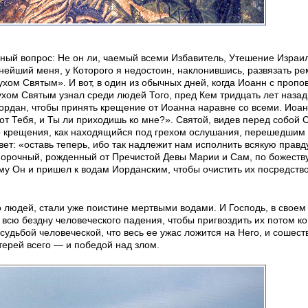
нный вопрос: Не он ли, чаемый всеми Избавитель, Утешение Израи
ьнейший меня, у Которого я недостоин, наклонившись, развязать р
Духом Святым». И вот, в один из обычных дней, когда Иоанн с проп
хом Святым узнал среди людей Того, пред Кем тридцать лет назад
ордан, чтобы принять крещение от Иоанна наравне со всеми. Иоа
 от Тебя, и Ты ли приходишь ко мне?». Святой, видев перед собой 
его крещения, как находящийся под грехом ослушания, перешедшим
твет: «оставь теперь, ибо так надлежит нам исполнить всякую правд
порочный, рожденный от Пречистой Девы Марии и Сам, по божеств
му Он и пришел к водам Иорданским, чтобы очистить их посредств
ко людей, стали уже поистине мертвыми водами. И Господь, в свое
 всю бездну человеческого падения, чтобы пригвоздить их потом ко
судьбой человеческой, что весь ее ужас ложится на Него, и сошест
терей всего — и победой над злом.