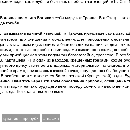
лесном виде, как голубь, и был глас с небес, глаголющий: «Ты Сын
огоявлением, что Бог явил себя миру как Троица: Бог Отец — как 
де голубя.
х, называется великой святыней, и Церковь призывает нас иметь её
учай греха, для очищения и обновления, для приобщения к новизн
день, мы с таким изумлением и благоговением на них глядим: эти 
кими, не только первобытными водами жизни, но водами, способ
му мы приобщаемся этим водам так благоговейно, трепетно. В особ
В. Карташева, «Ни один из народов, крещенных греками, кроме рус
утимого присутствия Бога в тварных, материальных, но благодатно
ий в храме, прикасаясь к каждой точке, ощущает как бы бегущие
. В особенности это касается Богоявленской (Крещенской) воды. Б
овейно. Началось через эти воды обновление природы, освящение т
тут мы видим начало будущего века, победу Божию и начало вечной
, когда Бог станет всем во всем.
купание в проруби
агиасма