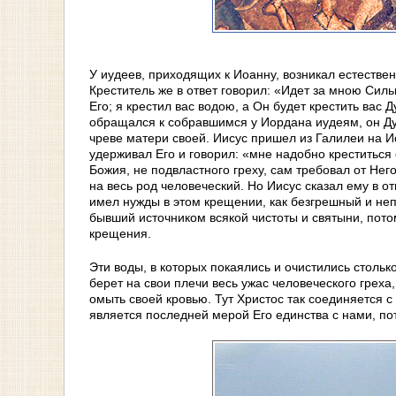
У иудеев, приходящих к Иоанну, возникал естестве
Креститель же в ответ говорил: «Идет за мною Сил
Его; я крестил вас водою, а Он будет крестить вас 
обращался к собравшимся у Иордана иудеям, он Ду
чреве матери своей. Иисус пришел из Галилеи на И
удерживал Его и говорил: «мне надобно креститься
Божия, не подвластного греху, сам требовал от Н
на весь род человеческий. Но Иисус сказал ему в о
имел нужды в этом крещении, как безгрешный и не
бывший источником всякой чистоты и святыни, пото
крещения.
Эти воды, в которых покаялись и очистились столь
берет на свои плечи весь ужас человеческого греха,
омыть своей кровью. Тут Христос так соединяется с 
является последней мерой Его единства с нами, по