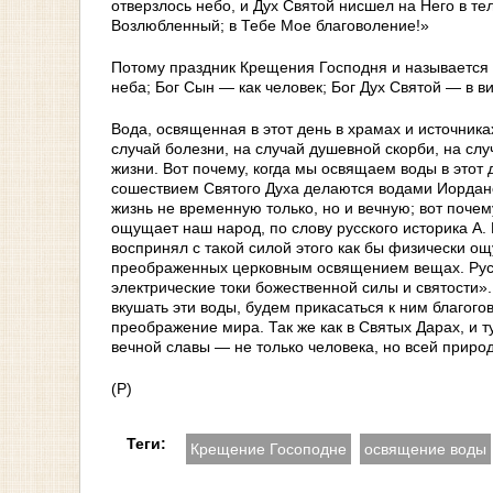
отверзлось небо, и Дух Святой нисшел на Него в те
Возлюбленный; в Тебе Мое благоволение!»
Потому праздник Крещения Господня и называется Б
неба; Бог Сын — как человек; Бог Дух Святой — в ви
Вода, освященная в этот день в храмах и источника
случай болезни, на случай душевной скорби, на сл
жизни. Вот почему, когда мы освящаем воды в этот 
сошествием Святого Духа делаются водами Иорданс
жизнь не временную только, но и вечную; вот поче
ощущает наш народ, по слову русского историка А. 
воспринял с такой силой этого как бы физически ощ
преображенных церковным освящением вещах. Русск
электрические токи божественной силы и святости»
вкушать эти воды, будем прикасаться к ним благог
преображение мира. Так же как в Святых Дарах, и 
вечной славы — не только человека, но всей природы
(Р)
Теги:
Крещение Госоподне
освящение воды