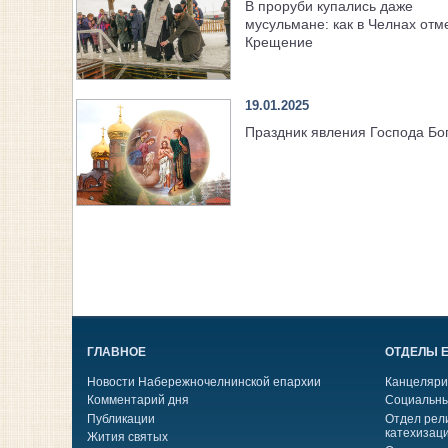
В проруби купались даже
мусульмане: как в Челнах отм
Крещение
19.01.2025
Праздник явления Господа Бо
ГЛАВНОЕ
ОТДЕЛЫ 
Новости Набережночелнинской епархии
Канцеляри
Комментарий дня
Социальны
Публикации
Отдел рел
катехизац
Жития святых