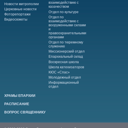
взаимодействию с
Новости митрополии
казачеством
Церковные новости
Отдел по культуре
Фоторепортажи
Отдел по
Видеосюжеты
взаимодействию с
вооруженными силами
и
правоохранительными
органами
Отдел по тюремному
служению
Миссионерский отдел
Епархиальный склад
Воскресная школа
Школа катехизаторов
КЮС «Спас»
Молодежный отдел
Информационный
отдел
ХРАМЫ ЕПАРХИИ
РАСПИСАНИЕ
ВОПРОС СВЯЩЕННИКУ