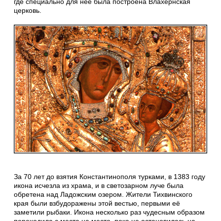
где специально для неё была построена Влахернская
церковь.
За 70 лет до взятия Константинополя турками, в 1383 году
икона исчезла из храма, и в светозарном луче была
обретена над Ладожским озером. Жители Тихвинского
края были взбудоражены этой вестью, первыми её
заметили рыбаки. Икона несколько раз чудесным образом
переходила с места на место, пока не остановилась на