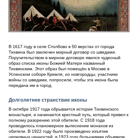
В 1617 году в селе Столбово в 50 верстах от города
Тихвина был заключен мирный договор со шведами.
Поручительством в мирном договоре явился чудесный
образ списка иконы Божией Матери названный
Тихвинским. Этот образ был помещён в Москве в
Успенском соборе Кремля, но новгородцы, участники
войны со шведами, попросили, чтобы эта икона была
передана им в город.
Долголетнее странствие иконы
В октябре 1917 года обрывается история Тихвинского
монастыря, и начинается крестный путь, который привел к
полному разорению этой обители. С 1918 года
проводилось планомерное вытеснение монахов из
обители. В 1922 году было произведено изъятие
церковных ценностей, в 1923 году большевики объявили