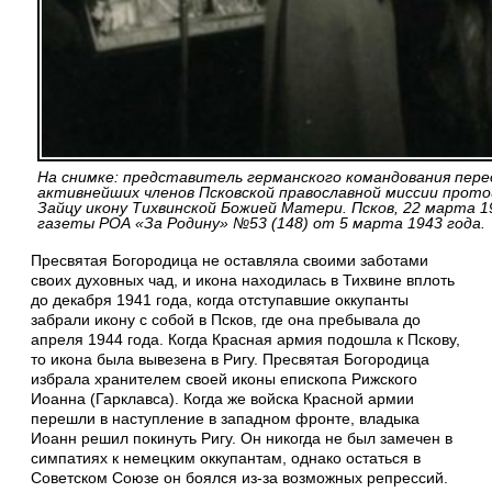
На снимке: представитель германского командования пере
активнейших членов Псковской православной миссии прот
Зайцу икону Тихвинской Божией Матери. Псков, 22 марта 1
газеты РОА «За Родину» №53 (148) от 5 марта 1943 года.
Пресвятая Богородица не оставляла своими заботами
своих духовных чад, и икона находилась в Тихвине вплоть
до декабря 1941 года, когда отступавшие оккупанты
забрали икону с собой в Псков, где она пребывала до
апреля 1944 года. Когда Красная армия подошла к Пскову,
то икона была вывезена в Ригу. Пресвятая Богородица
избрала хранителем своей иконы епископа Рижского
Иоанна (Гарклавса). Когда же войска Красной армии
перешли в наступление в западном фронте, владыка
Иоанн решил покинуть Ригу. Он никогда не был замечен в
симпатиях к немецким оккупантам, однако остаться в
Советском Союзе он боялся из-за возможных репрессий.