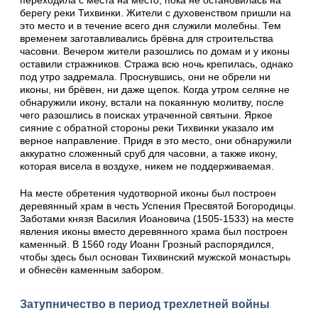
берегу реки Тихвинки. Жители с духовенством пришли на
это место и в течение всего дня служили молебны. Тем
временем заготавливались брёвна для строительства
часовни. Вечером жители разошлись по домам и у иконы
оставили стражников. Стража всю ночь крепилась, однако
под утро задремала. Проснувшись, они не обрели ни
иконы, ни брёвен, ни даже щепок. Когда утром селяне не
обнаружили икону, встали на покаянную молитву, после
чего разошлись в поисках утраченной святыни. Яркое
сияние с обратной стороны реки Тихвинки указало им
верное направление. Придя в это место, они обнаружили
аккуратно сложенный сруб для часовни, а также икону,
которая висела в воздухе, никем не поддерживаемая.
На месте обретения чудотворной иконы был построен
деревянный храм в честь Успения Пресвятой Богородицы.
Заботами князя Василия Иоановича (1505-1533) на месте
явления иконы вместо деревянного храма был построен
каменный. В 1560 году Иоанн Грозный распорядился,
чтобы здесь был основан Тихвинский мужской монастырь
и обнесён каменным забором.
Затупничество в период трехлетней войны